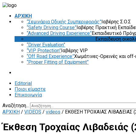
ΑΡΧΙΚΗ
“Σεμινάρια Οδικής Συμπεριφοράς”
Ιαβέρης Σ.Ο.Σ
“Safety Driving Course”
Ιαβέρης Πρακτική Εκπαίδ
“Advanced Driving Experience”
Εκπαιδευτικό Πρόγ
“Eco & Economy Driving Course”
Εκπαίδευση οικολ
“Driver Evaluation”
“VIP Protection”
Ιαβέρης VIP
“Off Road Experience”
Χωμάτινες-Ορεινές και off-
“Proper Fitting of Equipment”
Editorial
Ποιοι είμαστε
Επικοινωνία
Αναζήτηση...
ΑΡΧΙΚΗ
/
VIDEOS
/
videos
/
ΈΚΘΕΣΗ ΤΡΟΧΑΊΑΣ ΛΙΒΑΔΕΙΆΣ (
Έκθεση Τροχαίας Λιβαδειάς (