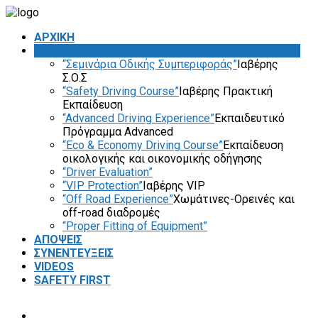
ΑΡΧΙΚΗ
SAFE PLAN
“Σεμινάρια Οδικής Συμπεριφοράς”
Ιαβέρης
Σ.Ο.Σ
“Safety Driving Course”
Ιαβέρης Πρακτική
Εκπαίδευση
“Advanced Driving Experience”
Εκπαιδευτικό
Πρόγραμμα Advanced
“Eco & Economy Driving Course”
Εκπαίδευση
οικολογικής και οικονομικής οδήγησης
“Driver Evaluation”
“VIP Protection”
Ιαβέρης VIP
“Off Road Experience”
Χωμάτινες-Ορεινές και
off-road διαδρομές
“Proper Fitting of Equipment”
ΑΠΟΨΕΙΣ
ΣΥΝΕΝΤΕΥΞΕΙΣ
VIDEOS
SAFETY FIRST