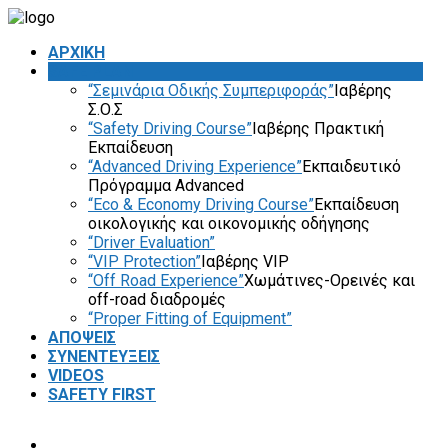
ΑΡΧΙΚΗ
SAFE PLAN
“Σεμινάρια Οδικής Συμπεριφοράς”
Ιαβέρης
Σ.Ο.Σ
“Safety Driving Course”
Ιαβέρης Πρακτική
Εκπαίδευση
“Advanced Driving Experience”
Εκπαιδευτικό
Πρόγραμμα Advanced
“Eco & Economy Driving Course”
Εκπαίδευση
οικολογικής και οικονομικής οδήγησης
“Driver Evaluation”
“VIP Protection”
Ιαβέρης VIP
“Off Road Experience”
Χωμάτινες-Ορεινές και
off-road διαδρομές
“Proper Fitting of Equipment”
ΑΠΟΨΕΙΣ
ΣΥΝΕΝΤΕΥΞΕΙΣ
VIDEOS
SAFETY FIRST