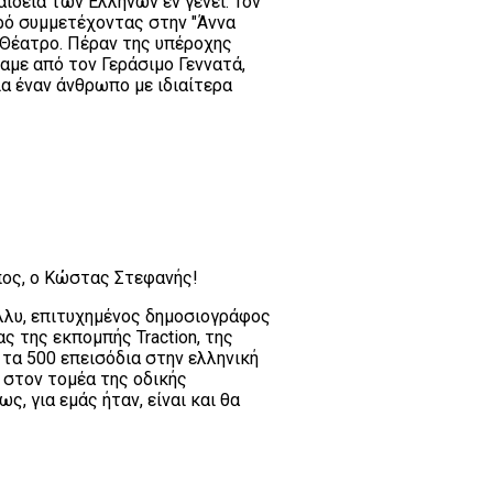
ιδεία των Ελλήνων εν γένει. Τον
ρό συμμετέχοντας στην "Άννα
ό Θέατρο. Πέραν της υπέροχης
αμε από τον Γεράσιμο Γεννατά,
ια έναν άνθρωπο με ιδιαίτερα
πος, ο Κώστας Στεφανής!
λλυ, επιτυχημένος δημοσιογράφος
 της εκπομπής Traction, της
α 500 επεισόδια στην ελληνική
 στον τομέα της οδικής
, για εμάς ήταν, είναι και θα