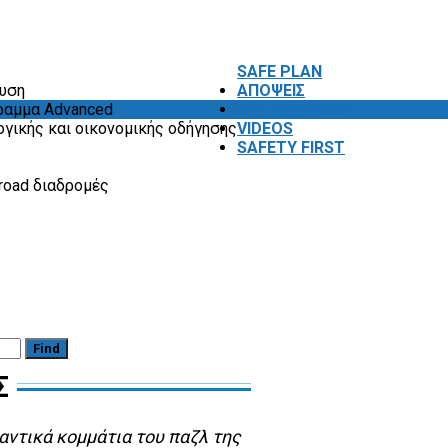
SAFE PLAN
ευση
ΑΠΟΨΕΙΣ
ραμμα Advanced
ΣΥΝΕΝΤΕΥΞΕΙΣ
ογικής και οικονομικής οδήγησης
VIDEOS
SAFETY FIRST
road διαδρομές
Find
Σ
αντικά κομμάτια του παζλ της