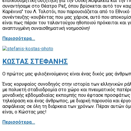
εποικοδομητική συζήτηση για την Οδική Ασφάλεια και την Πα
συναντήσαμε στο Θέατρο Ρεξ, όπου βρίσκεται αυτό τον και
Καρένινα" του Λ. Τολστόι, που παρουσιάζεται από το Εθνικ
συνέντευξης-κουβέντας που μας χάρισε, αυτό που αποκομίσ
είναι πως πέραν του ταλαντούχου ηθοποιού πρόκειται και γ
αναπτυγμένη συναισθηματική νοημοσύνη!
Περισσότερα...
ΚΩΣΤΑΣ ΣΤΕΦΑΝΗΣ
Ο πρώτος μας φιλοξενούμενος είναι ένας δικός μας άνθρω
Ένας κορυφαίος συνοδηγός στην ιστορία των ελληνικών ρά
με πολυετή σταδιοδρομία στο χώρο και πνευματικός πατέρας
μοναδικής εβδομαδιαίας εκπομπής που έφτασε προσφάτως τ
τηλεόραση και ένας άνθρωπος, με διαρκή παρουσία και έργο
ασφάλειας σε όλη τη διάρκεια των χρόνων. Πέραν αυτών όμως
είναι, ο Κώστας μας!
Περισσότερα...