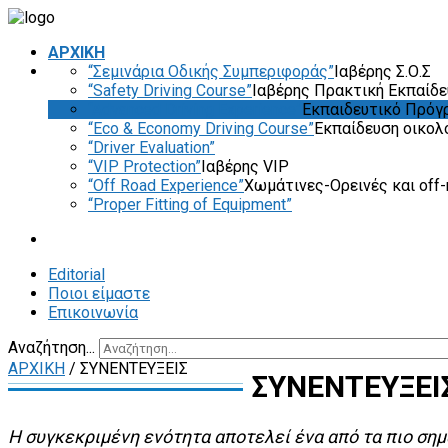
ΑΡΧΙΚΗ
“Σεμινάρια Οδικής Συμπεριφοράς”
Ιαβέρης Σ.Ο.Σ
“Safety Driving Course”
Ιαβέρης Πρακτική Εκπαίδ
“Advanced Driving Experience”
Εκπαιδευτικό Πρόγ
“Eco & Economy Driving Course”
Εκπαίδευση οικολ
“Driver Evaluation”
“VIP Protection”
Ιαβέρης VIP
“Off Road Experience”
Χωμάτινες-Ορεινές και off-
“Proper Fitting of Equipment”
Editorial
Ποιοι είμαστε
Επικοινωνία
Αναζήτηση...
ΑΡΧΙΚΗ
/
ΣΥΝΕΝΤΕΥΞΕΙΣ
ΣΥΝΕΝΤΕΥΞΕΙ
Η συγκεκριμένη ενότητα αποτελεί ένα από τα πιο σημ