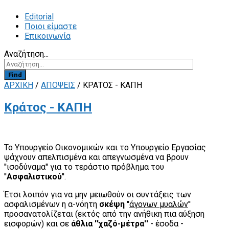
Editorial
Ποιοι είμαστε
Επικοινωνία
Αναζήτηση...
Find
ΑΡΧΙΚΗ
/
ΑΠΟΨΕΙΣ
/
ΚΡΆΤΟΣ - ΚΑΠΗ
Κράτος - ΚΑΠΗ
Το Υπουργείο Οικονομικών και το Υπουργείο Εργασίας
ψάχνουν απελπισμένα και απεγνωσμένα να βρουν
''ισοδύναμα'' για το τεράστιο πρόβλημα του
''
Ασφαλιστικού
''.
Έτσι λοιπόν για να μην μειωθούν οι συντάξεις των
ασφαλισμένων η α-νόητη
σκέψη
''
άγονων μυαλών
''
προσανατολίζεται (εκτός από την ανήθικη πια αύξηση
εισφορών) και σε
άθλια ''χαζό-μέτρα''
- έσοδα -