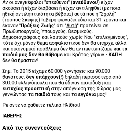
Αν οι ανεγκέφαλοι ''υπεύθυνοι'' (
ανεύθυνοι
!) είχαν
ακούσει ή είχαν διαβάσει ή είχαν αντιληφθεί (με ποια
ηθική αντιληπτικότητα βέβαια;) αυτά που η ''Σχολή''
(τρόπος Σκέψης) Ιαβέρη φωνάζει εδώ και 31 χρόνια και
έκαναν ''
Πράξεις Ζωής
'' ότι ''
Αυτή
'' προτείνει σε
Πρωθυπουργούς, Υπουργούς, Θεσμικούς,
Δημοσιογράφους και λοιπούς χωρίς Νου ''επιλεγμένους'',
τότε όχι μόνον θέμα ασφαλιστικού δεν θα υπήρχε, αλλά
και οικονομικό πρόβλημα δεν θα αντιμετωπίζαμε
και τα
παιδιά μας δεν θα θάβαμε
και Κράτος γέρων -
ΚΑΠΗ
δεν θα ήμασταν!
Σημ.: Το 2015 είχαμε 60.000 γεννήσεις και 90.000
θανάτους,
δεν υπάρχουν(!)
δηλαδή περισσότερα από
30.000 ελληνόπουλα που θα έδιναν αισιόδοξη και
ευτυχίας προοπτική
στην απόγνωση της Χώρας μας
γεννώντας τα
παιδιά
τους και τα
εγγόνια
μας!
Ρε άντε να χαθείτε τελικά Ηλίθιοι!
ΙΑΒΕΡΗΣ
Από
τις συνεντεύξεις