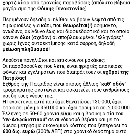
χαρτζιλίκια από τροχαίες παραβάσεις (απόλυτο βέβαια
μαγάρισμα της
Οδικής Γενοκτονίας
).
Περιμένουν δηλαδή οι ηλίθιοι να βρουν λεφτά από τις
τιμωριούλες για
κάτι
, που
θεωρείται(!)
ασήμαντο,
ανώδυνο, ακίνδυνο έως και διασκεδαστικό και το οποίο
κάνουν
όλοι
(σχεδόν) οι αποβλακωμένοι ''ελληνάρες''
χωρίς ίχνος αυτοεκτίμησης κατά συρροή, δηλαδή
μ
είωση πληθυσμού
!
Ακούστε πανηλίθιοι και επικίνδυνοι μακάκες:
Οι παραβασούλες που λέτε, είναι φριχτές απόπειρες
φόνων και εγκλημάτων που διαπράττουν οι
εχθροί της
Πατρίδας
!
Εχθρός της Πατρίδας
είναι όποιος άθλιος ''
καθ’ οδόν
''
τρομοκράτης σκοτώνει και σακατεύει τους ανθρώπους
και δη τους νέους της.
Η Γενοκτονία αυτή που έχει θανατώσει 130.000, έχει
τσακίσει μόνιμα 350.000 και έχει τραυματίσει 2.000.000
Έλληνες σε 50-60 χρόνια
είναι
και η βασική αιτία του
''
αν-Ασφαλιστικού
'' σε συνδυασμό βέβαια και με το
άμεσα μετρήσιμο οικονομικό κόστος που ξεπερνάει τα
600 δις. ευρώ
(300% ΑΕΠ) στο χρονικό διάστημα αυτό.