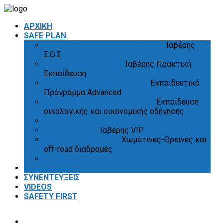
ΑΡΧΙΚΗ
SAFE PLAN
“Σεμινάρια Οδικής Συμπεριφοράς”
Ιαβέρης
Σ.Ο.Σ
“Safety Driving Course”
Ιαβέρης Πρακτική
Εκπαίδευση
“Advanced Driving Experience”
Εκπαιδευτικό
Πρόγραμμα Advanced
“Eco & Economy Driving Course”
Εκπαίδευση
οικολογικής και οικονομικής οδήγησης
“Driver Evaluation”
“VIP Protection”
Ιαβέρης VIP
“Off Road Experience”
Χωμάτινες-Ορεινές και
off-road διαδρομές
“Proper Fitting of Equipment”
ΑΠΟΨΕΙΣ
ΣΥΝΕΝΤΕΥΞΕΙΣ
VIDEOS
SAFETY FIRST