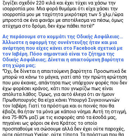
ζυγίζει σχεδόν 220 κιλά και έχει τύχει να χάσω την
ισορροπία μου. Μια φορά θυμάμαι ότι είχα χάσει την
ισορροπία μου με ταχύτητα μικρότερη των 5 χλμ./ώρα
μπροστά σε ένα φανάρι με αποτέλεσμα να πέσω, όμως
ατύχημα στο δρόμο, δεν έχω πάθει ποτέ!"
Ας περάσουμε στο κομμάτι της Οδικής Ασφάλειας...
Άλλωστε η αφορμή της συνέντευξης ήταν και μια
ανάρτηση που είχες κάνει στο Facebook σχετικά με
τον Ιαβέρη. Πόσο σημαντικό είναι το ζήτημα της
Οδικής Ασφάλειας; Δίνεται η απαιτούμενη βαρύτητα
στη χώρα μας;
"Όχι, δε δίνεται η απαιτούμενη βαρύτητα. Προσωπικά δε
μπορώ να κάνω το μάγκα, γιατί από την πρώτη ερώτηση
που μου έκανες, απάντησα πως υπάρχουν φορές που δεν
έχω φορέσει κράνος, κάτι που γνωρίζω πως είναι
απόλυτα λάθος. Όμως, για αυτό έλεγα ότι αν ήμουν
Πρωθυπουργός θα είχα κάνει Υπουργό Συγκοινωνιών
τον Ιαβέρη. Γιατί τα πρόστιμα και οι ποινές που θα
έβαζε, θα ήταν τα μόνα με κάποιο νόημα. Αυτή τη στιγμή,
ένα 75-80% μαζί με τις εισφορές από τα έσοδά μας,
πηγαίνει ως φόροι σε ένα Κράτος το οποίο
προσπαθούμε να σώσουμε αλλά δεν έχει ούτε παροχές,
ούτε σύστημα Υγείας, ούτε τίποτα. Τα πρόστιμα που θα