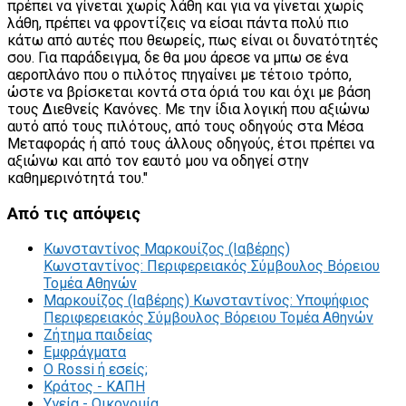
πρέπει να γίνεται χωρίς λάθη και για να γίνεται χωρίς
λάθη, πρέπει να φροντίζεις να είσαι πάντα πολύ πιο
κάτω από αυτές που θεωρείς, πως είναι οι δυνατότητές
σου. Για παράδειγμα, δε θα μου άρεσε να μπω σε ένα
αεροπλάνο που ο πιλότος πηγαίνει με τέτοιο τρόπο,
ώστε να βρίσκεται κοντά στα όριά του και όχι με βάση
τους Διεθνείς Κανόνες. Με την ίδια λογική που αξιώνω
αυτό από τους πιλότους, από τους οδηγούς στα Μέσα
Μεταφοράς ή από τους άλλους οδηγούς, έτσι πρέπει να
αξιώνω και από τον εαυτό μου να οδηγεί στην
καθημερινότητά του."
Από
τις απόψεις
Κωνσταντίνος Μαρκουίζος (Ιαβέρης)
Κωνσταντίνος: Περιφερειακός Σύμβουλος Βόρειου
Τομέα Αθηνών
Μαρκουίζος (Ιαβέρης) Κωνσταντίνος: Υποψήφιος
Περιφερειακός Σύμβουλος Βόρειου Τομέα Αθηνών
Ζήτημα παιδείας
Εμφράγματα
Ο Rossi ή εσείς;
Κράτος - ΚΑΠΗ
Υγεία - Οικονομία