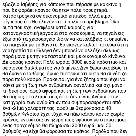
έβαζε ο Ιαβέρης για κάποιον που πέρασε με κόκκινο ή
που δε φοράει κράνος θα ήταν πολύ τσουχτερά,
καταστροφικά σε οικονομικό επίπεδο, αλλά είμαι
σίγουρος ότι θα έλυναν κατά πολύ το πρόβλημα. Όλα
αυτά που έχει αναφέρει κατά καιρούς για
καταναγκαστική εργασία στα νοσοκομεία, να πηγαίνεις
έξω από τα χειρουργεία ώστε να καταλάβεις τι σημαίνει
το παιχνίδι με το θάνατο, θα έκαναν καλό. Πιστεύω ότι η
νοοτροπία του Έλληνα δεν μπορεί να αλλάξει αλλιώς,
παρά μόνο με την καταστολή και με οικονομικό κίνδυνο.
Δε φοράς κράνος; Πολύ ωραία, 3000 ευρώ πρόστιμο και
αφαίρεση διπλώματος για 6 μήνες. Δεν ξέρω ακριβώς τι
θα έκανε ο Ιαβέρης, όμως πιστεύω ότι αυτό θα συνέτιζε
πάρα πολύ κόσμο. Πρόκειται για ένα ζήτημα που έχει να
κάνει με τη ζωή των ανθρώπων συνολικά και όχι μόνο
τη δική σου, αφού αφορά και τη ζωή των ανθρώπων που
θα πάρεις στο λαιμό σου, έτσι δεν είναι; Ανήκω στην
κατηγορία των ανθρώπων που συμπαρασύρονται από
ένα κλίμα χαλαρότητας, αφού με θερμοκρασία 40
βαθμών Κελσίου έχει τύχει να πάω κάπου κοντά χωρίς
κράνος, εντούτοις αν ήξερα πως εφόσον με σταματήσει
ένας τροχονόμος θα πληρώσω 3000 ευρώ, και 50
βαθμούς να είχε θα φορούσα το κράνος. Παρόλο που δεν