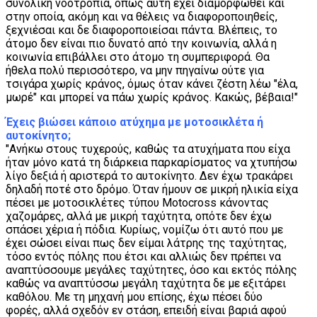
συνολική νοοτροπία, όπως αυτή έχει διαμορφωθεί και
στην οποία, ακόμη και να θέλεις να διαφοροποιηθείς,
ξεχνιέσαι και δε διαφοροποιείσαι πάντα. Βλέπεις, το
άτομο δεν είναι πιο δυνατό από την κοινωνία, αλλά η
κοινωνία επιβάλλει στο άτομο τη συμπεριφορά. Θα
ήθελα πολύ περισσότερο, να μην πηγαίνω ούτε για
τσιγάρα χωρίς κράνος, όμως όταν κάνει ζέστη λέω "έλα,
μωρέ" και μπορεί να πάω χωρίς κράνος. Κακώς, βέβαια!"
Έχεις βιώσει κάποιο ατύχημα με μοτοσικλέτα ή
αυτοκίνητο;
"Ανήκω στους τυχερούς, καθώς τα ατυχήματα που είχα
ήταν μόνο κατά τη διάρκεια παρκαρίσματος να χτυπήσω
λίγο δεξιά ή αριστερά το αυτοκίνητο. Δεν έχω τρακάρει
δηλαδή ποτέ στο δρόμο. Όταν ήμουν σε μικρή ηλικία είχα
πέσει με μοτοσικλέτες τύπου Motocross κάνοντας
χαζομάρες, αλλά με μικρή ταχύτητα, οπότε δεν έχω
σπάσει χέρια ή πόδια. Κυρίως, νομίζω ότι αυτό που με
έχει σώσει είναι πως δεν είμαι λάτρης της ταχύτητας,
τόσο εντός πόλης που έτσι και αλλιώς δεν πρέπει να
αναπτύσσουμε μεγάλες ταχύτητες, όσο και εκτός πόλης
καθώς να αναπτύσσω μεγάλη ταχύτητα δε με εξιτάρει
καθόλου. Με τη μηχανή μου επίσης, έχω πέσει δύο
φορές, αλλά σχεδόν εν στάση, επειδή είναι βαριά αφού