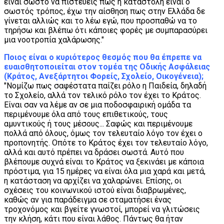
είναι σωστό να πιστεύεις πως η καταστολή είναι ο
σωστός τρόπος, έχω την αίσθηση πως στην Ελλάδα δε
γίνεται αλλιώς και το λέω εγώ, που προσπαθώ να το
τηρήσω και βλέπω ότι κάποιες φορές με συμπαρασύρει
μια νοοτροπία χαλάρωσης."
Ποιος είναι ο κυριότερος θεσμός που θα έπρεπε να
ευαισθητοποιείται στον τομέα της Οδικής Ασφάλειας
(Κράτος, Ανεξάρτητοι Φορείς, Σχολείο, Οικογένεια);
"Νομίζω πως σαφέστατα παίζει ρόλο η Παιδεία, δηλαδή
το Σχολείο, αλλά τον τελικό ρόλο τον έχει το Κράτος.
Είναι σαν να λέμε αν σε μια ποδοσφαιρική ομάδα τα
περιμένουμε όλα από τους επιθετικούς, τους
αμυντικούς ή τους μέσους... Σαφώς και περιμένουμε
πολλά από όλους, όμως τον τελευταίο λόγο τον έχει ο
προπονητής. Οπότε το Κράτος έχει τον τελευταίο λόγο,
αλλά και αυτό πρέπει να δράσει σωστά. Αυτό που
βλέπουμε συχνά είναι το Κράτος να ξεκινάει με κάποια
πρόστιμα, για 15 ημέρες να είναι όλα μια χαρά και μετά,
η κατάσταση να αρχίζει να χαλαρώνει. Επίσης, οι
σχέσεις του κοινωνικού ιστού είναι διαβρωμένες,
καθώς αν για παράδειγμα σε σταματήσει ένας
τροχονόμος και βγείτε γνωστοί, μπορεί να γλιτώσεις
την κλήση, κάτι που είναι λάθος. Πάντως θα ήταν