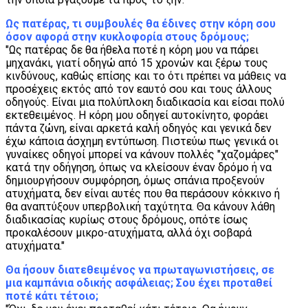
Ως πατέρας, τι συμβουλές θα έδινες στην κόρη σου
όσον αφορά στην κυκλοφορία στους δρόμους;
"Ως πατέρας δε θα ήθελα ποτέ η κόρη μου να πάρει
μηχανάκι, γιατί οδηγώ από 15 χρονών και ξέρω τους
κινδύνους, καθώς επίσης και το ότι πρέπει να μάθεις να
προσέχεις εκτός από τον εαυτό σου και τους άλλους
οδηγούς. Είναι μια πολύπλοκη διαδικασία και είσαι πολύ
εκτεθειμένος. Η κόρη μου οδηγεί αυτοκίνητο, φοράει
πάντα ζώνη, είναι αρκετά καλή οδηγός και γενικά δεν
έχω κάποια άσχημη εντύπωση. Πιστεύω πως γενικά οι
γυναίκες οδηγοί μπορεί να κάνουν πολλές "χαζομάρες"
κατά την οδήγηση, όπως να κλείσουν έναν δρόμο ή να
δημιουργήσουν συμφόρηση, όμως σπάνια προξενούν
ατυχήματα, δεν είναι αυτές που θα περάσουν κόκκινο ή
θα αναπτύξουν υπερβολική ταχύτητα. Θα κάνουν λάθη
διαδικασίας κυρίως στους δρόμους, οπότε ίσως
προκαλέσουν μικρο-ατυχήματα, αλλά όχι σοβαρά
ατυχήματα."
Θα ήσουν διατεθειμένος να πρωταγωνιστήσεις, σε
μια καμπάνια οδικής ασφάλειας; Σου έχει προταθεί
ποτέ κάτι τέτοιο;