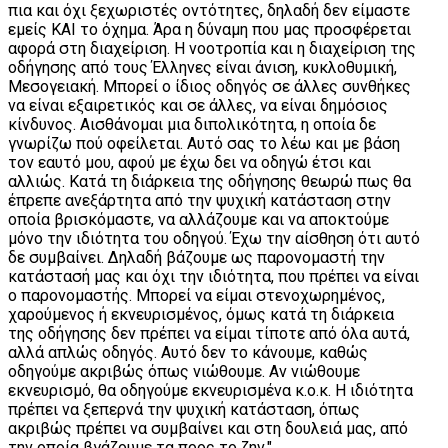
πια και όχι ξεχωριστές οντότητες, δηλαδή δεν είμαστε
εμείς ΚΑΙ το όχημα. Άρα η δύναμη που μας προσφέρεται
αφορά στη διαχείριση. Η νοοτροπία και η διαχείριση της
οδήγησης από τους Έλληνες είναι άνιση, κυκλοθυμική,
Μεσογειακή. Μπορεί ο ίδιος οδηγός σε άλλες συνθήκες
να είναι εξαιρετικός και σε άλλες, να είναι δημόσιος
κίνδυνος. Αισθάνομαι μια διπολικότητα, η οποία δε
γνωρίζω πού οφείλεται. Αυτό σας το λέω και με βάση
τον εαυτό μου, αφού με έχω δει να οδηγώ έτσι και
αλλιώς. Κατά τη διάρκεια της οδήγησης θεωρώ πως θα
έπρεπε ανεξάρτητα από την ψυχική κατάσταση στην
οποία βρισκόμαστε, να αλλάζουμε και να αποκτούμε
μόνο την ιδιότητα του οδηγού. Έχω την αίσθηση ότι αυτό
δε συμβαίνει. Δηλαδή βάζουμε ως παρονομαστή την
κατάστασή μας και όχι την ιδιότητα, που πρέπει να είναι
ο παρονομαστής. Μπορεί να είμαι στενοχωρημένος,
χαρούμενος ή εκνευρισμένος, όμως κατά τη διάρκεια
της οδήγησης δεν πρέπει να είμαι τίποτε από όλα αυτά,
αλλά απλώς οδηγός. Αυτό δεν το κάνουμε, καθώς
οδηγούμε ακριβώς όπως νιώθουμε. Αν νιώθουμε
εκνευρισμό, θα οδηγούμε εκνευρισμένα κ.ο.κ. Η ιδιότητα
πρέπει να ξεπερνά την ψυχική κατάσταση, όπως
ακριβώς πρέπει να συμβαίνει και στη δουλειά μας, από
την οποία βγάζουμε τα προς το ζην."