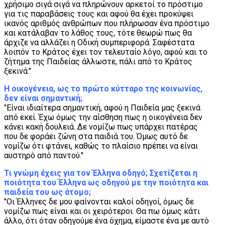
χρήσιμο σιγά σιγά να πληρώνουν αρκετοί το πρόστιμο
για τις παραβάσεις τους και αφού θα έχει προκύψει
ικανός αριθμός ανθρώπων που πλήρωσαν ένα πρόστιμο
και κατάλαβαν το λάθος τους, τότε θεωρώ πως θα
άρχιζε να αλλάζει η Οδική συμπεριφορά. Σαφέστατα
λοιπόν το Κράτος έχει τον τελευταίο λόγο, αφού και το
ζήτημα της Παιδείας άλλωστε, πάλι από το Κράτος
ξεκινά."
Η οικογένεια, ως το πρώτο κύτταρο της κοινωνίας,
δεν είναι σημαντική;
"Είναι ιδιαίτερα σημαντική, αφού η Παιδεία μας ξεκινά
από εκεί. Έχω όμως την αίσθηση πως η οικογένεια δεν
κάνει κακή δουλειά. Δε νομίζω πως υπάρχει πατέρας
που δε φοράει ζώνη στα παιδιά του. Όμως αυτό δε
νομίζω ότι φτάνει, καθώς το πλαίσιο πρέπει να είναι
αυστηρό από παντού."
Τι γνώμη έχεις για τον Έλληνα οδηγό; Σχετίζεται η
ποιότητα του Έλληνα ως οδηγού με την ποιότητα και
παιδεία του ως άτομο;
"Οι Έλληνες δε μου φαίνονται καλοί οδηγοί, όμως δε
νομίζω πως είναι και οι χειρότεροι. Θα πω όμως κάτι
άλλο, ότι όταν οδηγούμε ένα όχημα, είμαστε ένα με αυτό