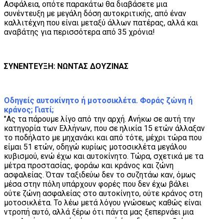
Ασφάλεια, οπότε παρακάτω θα διαβάσετε μια
συνέντευξη με μεγάλη δόση αυτοκριτικής, από έναν
καλλιτέχνη που είναι μεταξύ άλλων πατέρας, αλλά και
αναβάτης για περισσότερα από 35 χρόνια!
ΣΥΝΕΝΤΕΥΞΗ: ΝΩΝΤΑΣ ΔΟΥΖΙΝΑΣ
Οδηγείς αυτοκίνητο ή μοτοσικλέτα. Φοράς ζώνη ή
κράνος; Γιατί;
"Ας τα πάρουμε λίγο από την αρχή. Ανήκω σε αυτή την
κατηγορία των Ελλήνων, που σε ηλικία 15 ετών άλλαξαν
το ποδήλατο με μηχανάκι και από τότε, μέχρι τώρα που
είμαι 51 ετών, οδηγώ κυρίως μοτοσικλέτα μεγάλου
κυβισμού, ενώ έχω και αυτοκίνητο. Τώρα, σχετικά με τα
μέτρα προστασίας, φοράω και κράνος και ζώνη
ασφαλείας. Όταν ταξιδεύω δεν το συζητάω καν, όμως
μέσα στην πόλη υπάρχουν φορές που δεν έχω βάλει
ούτε ζώνη ασφαλείας στο αυτοκίνητο, ούτε κράνος στη
μοτοσικλέτα. Το λέω μετά λόγου γνώσεως καθώς είναι
ντροπή αυτό, αλλά ξέρω ότι πάντα μας ξεπερνάει μια