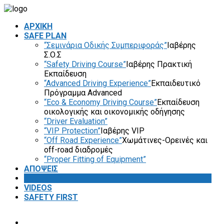
ΑΡΧΙΚΗ
SAFE PLAN
“Σεμινάρια Οδικής Συμπεριφοράς”
Ιαβέρης
Σ.Ο.Σ
“Safety Driving Course”
Ιαβέρης Πρακτική
Εκπαίδευση
“Advanced Driving Experience”
Εκπαιδευτικό
Πρόγραμμα Advanced
“Eco & Economy Driving Course”
Εκπαίδευση
οικολογικής και οικονομικής οδήγησης
“Driver Evaluation”
“VIP Protection”
Ιαβέρης VIP
“Off Road Experience”
Χωμάτινες-Ορεινές και
off-road διαδρομές
“Proper Fitting of Equipment”
ΑΠΟΨΕΙΣ
ΣΥΝΕΝΤΕΥΞΕΙΣ
VIDEOS
SAFETY FIRST