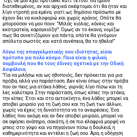
"Όχι, δε μου έχει προταθεί κάτι τέτοιο. Θα ήμουν
διατεθειμένος, αν και αρχικά σκέφτομαι ότι θα ήταν και
λίγο ντροπή για εμένα, γιατί ως δημόσιο πρόσωπο με
έχουν δει να κυκλοφορώ και χωρίς κράνος. Οπότε θα
μπορούσαν να μου πουν: "Μιλάς κιόλας, κάνεις και
εκστρατεία, καραγκιόζη!". Όμως αν το έκανα, νομίζω
πως θα συνετιζόμουν για πάντα, οπότε θα γινόμουν
απόλυτα σωστός και κατά συνέπεια, θα το ήθελα!"
Λόγω της επαγγελματικής σου ιδιότητας, είσαι
πρότυπο για πολύ κόσμο. Ποια είναι η φιλική
συμβουλή που θα τους έδινες σχετικά με την Οδική
Ασφάλεια;
"Για να μιλήσω και ως ηθοποιός, δεν πρόκειται για μια
πρόβα, αλλά για παράσταση. Δεν είναι όπως στην πρόβα
που αν πεις μια ατάκα λάθος, γυρνάς λίγο πίσω και τη
λες καλύτερα. Στην παράσταση, όπως είπες την ατάκα,
την είπες. Έτσι και στο αυτοκίνητο, ένα λάθος μπορεί να
αποβεί μοιραίο για τη ζωή σου και τη ζωή των άλλων,
χωρίς να έχεις τη δυνατότητα να το αναιρέσεις. Ένα
λάθος που ακόμη και αν δεν αποβεί μοιραίο, μπορεί να
σε αφήσει ανάπηρο, σακάτη, ή σε πιο ελαφριά μορφή να
μπεις στο γύψο και να πηγαίνουν πίσω η δουλειά, η
καθημερινότητα και εντέλει η ζωή σου. Άρα, η οδήγηση