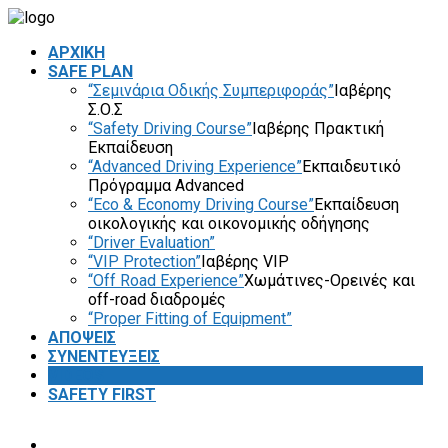
ΑΡΧΙΚΗ
SAFE PLAN
“Σεμινάρια Οδικής Συμπεριφοράς”
Ιαβέρης
Σ.Ο.Σ
“Safety Driving Course”
Ιαβέρης Πρακτική
Εκπαίδευση
“Advanced Driving Experience”
Εκπαιδευτικό
Πρόγραμμα Advanced
“Eco & Economy Driving Course”
Εκπαίδευση
οικολογικής και οικονομικής οδήγησης
“Driver Evaluation”
“VIP Protection”
Ιαβέρης VIP
“Off Road Experience”
Χωμάτινες-Ορεινές και
off-road διαδρομές
“Proper Fitting of Equipment”
ΑΠΟΨΕΙΣ
ΣΥΝΕΝΤΕΥΞΕΙΣ
VIDEOS
SAFETY FIRST