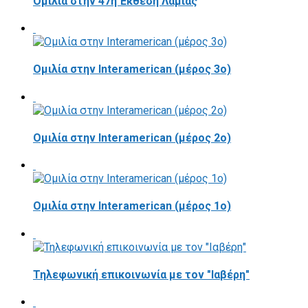
Ομιλία στην 47η Έκθεση Λαμίας
Ομιλία στην Interamerican (μέρος 3ο)
Ομιλία στην Interamerican (μέρος 2ο)
Ομιλία στην Interamerican (μέρος 1ο)
Τηλεφωνική επικοινωνία με τον "Ιαβέρη"