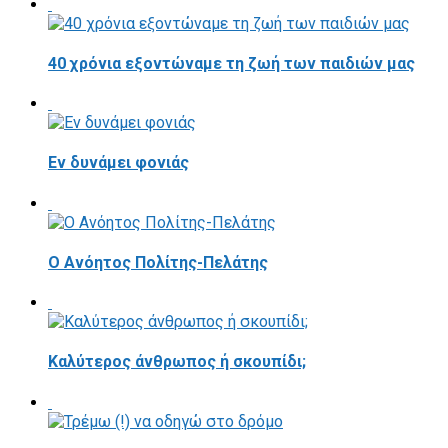
40 χρόνια εξοντώναμε τη ζωή των παιδιών μας
Εν δυνάμει φονιάς
Ο Ανόητος Πολίτης-Πελάτης
Καλύτερος άνθρωπος ή σκουπίδι;