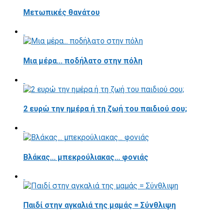
Μετωπικές θανάτου
Μια μέρα... ποδήλατο στην πόλη
2 ευρώ την ημέρα ή τη ζωή του παιδιού σου;
Βλάκας... μπεκρούλιακας... φονιάς
Παιδί στην αγκαλιά της μαμάς = Σύνθλιψη