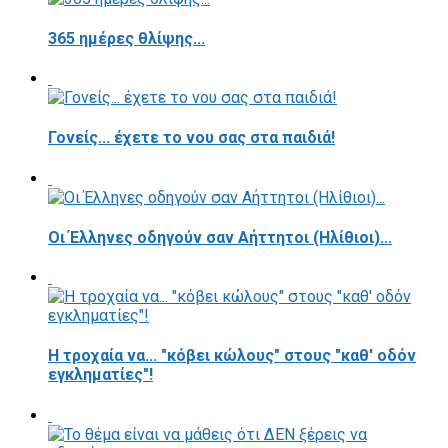
365 ημέρες θλίψης...
Γονείς... έχετε το νου σας στα παιδιά!
Οι Έλληνες οδηγούν σαν Αήττητοι (Ηλίθιοι)...
Η τροχαία να... "κόβει κώλους" στους "καθ' οδόν
εγκληματίες"!