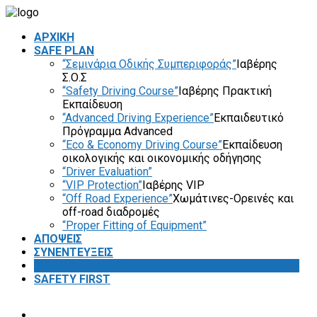
ΑΡΧΙΚΗ
SAFE PLAN
“Σεμινάρια Οδικής Συμπεριφοράς”
Ιαβέρης
Σ.Ο.Σ
“Safety Driving Course”
Ιαβέρης Πρακτική
Εκπαίδευση
“Advanced Driving Experience”
Εκπαιδευτικό
Πρόγραμμα Advanced
“Eco & Economy Driving Course”
Εκπαίδευση
οικολογικής και οικονομικής οδήγησης
“Driver Evaluation”
“VIP Protection”
Ιαβέρης VIP
“Off Road Experience”
Χωμάτινες-Ορεινές και
off-road διαδρομές
“Proper Fitting of Equipment”
ΑΠΟΨΕΙΣ
ΣΥΝΕΝΤΕΥΞΕΙΣ
VIDEOS
SAFETY FIRST