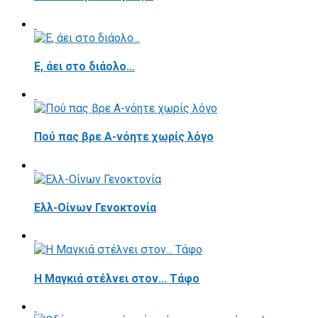
E, άει στο διάολο...
Πού πας βρε Α-νόητε χωρίς λόγο
Ελλ-Οίνων Γενοκτονία
H Μαγκιά στέλνει στον... Τάφο