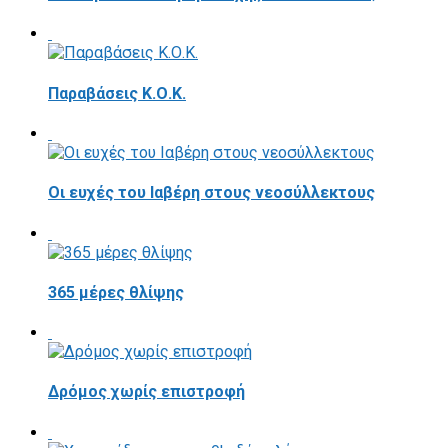
Παραβάσεις Κ.Ο.Κ.
Οι ευχές του Ιαβέρη στους νεοσύλλεκτους
365 μέρες θλίψης
Δρόμος χωρίς επιστροφή