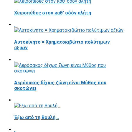
Χειροπέδες στον καθ' οδόν αλήτη
Αυτοκίνητο = Χρηματοκιβώτιο πολύτιμων
αξιών
Αερόσακος δίχως ζώνη είναι Μύθος που
σκοτώνει
Έξω από τη Βουλή...