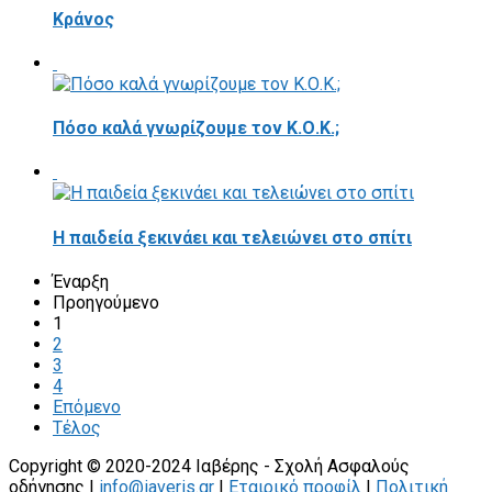
Κράνος
Πόσο καλά γνωρίζουμε τον Κ.Ο.Κ.;
Η παιδεία ξεκινάει και τελειώνει στο σπίτι
Έναρξη
Προηγούμενο
1
2
3
4
Επόμενο
Τέλος
Copyright © 2020-2024 Ιαβέρης - Σχολή Ασφαλούς
οδήγησης |
info@iaveris.gr
|
Εταιρικό προφίλ
|
Πολιτική