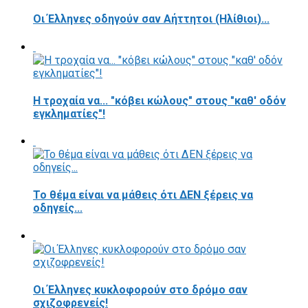
Οι Έλληνες οδηγούν σαν Αήττητοι (Ηλίθιοι)...
Η τροχαία να... "κόβει κώλους" στους "καθ' οδόν
εγκληματίες"!
Το θέμα είναι να μάθεις ότι ΔΕΝ ξέρεις να
οδηγείς...
Οι Έλληνες κυκλοφορούν στο δρόμο σαν
σχιζοφρενείς!