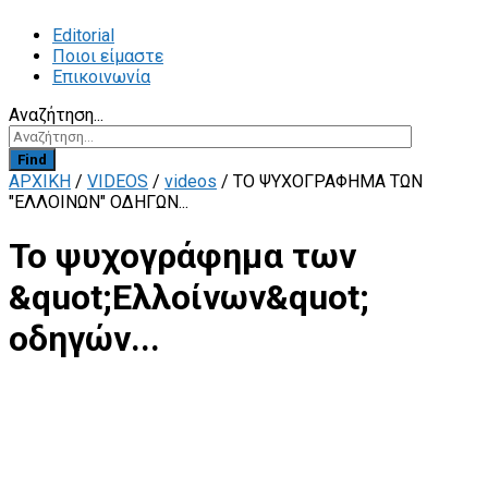
Editorial
Ποιοι είμαστε
Επικοινωνία
Αναζήτηση...
Find
ΑΡΧΙΚΗ
/
VIDEOS
/
videos
/
ΤΟ ΨΥΧΟΓΡΆΦΗΜΑ ΤΩΝ
"ΕΛΛΟΊΝΩΝ" ΟΔΗΓΏΝ...
Το ψυχογράφημα των
&quot;Ελλοίνων&quot;
οδηγών...