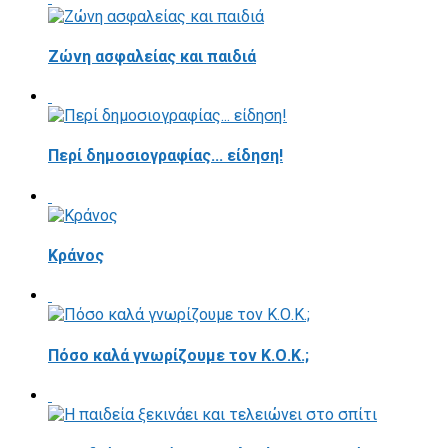
Ζώνη ασφαλείας και παιδιά
Περί δημοσιογραφίας... είδηση!
Κράνος
Πόσο καλά γνωρίζουμε τον Κ.Ο.Κ.;