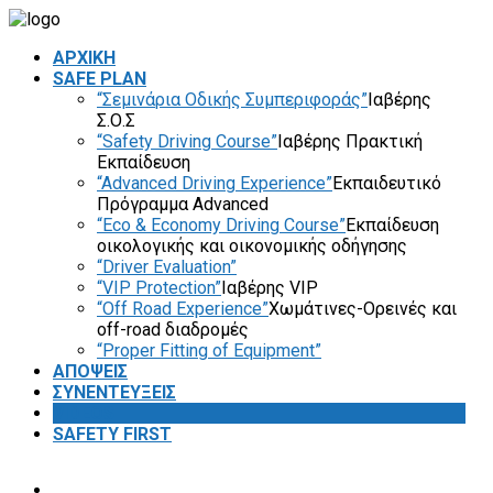
ΑΡΧΙΚΗ
SAFE PLAN
“Σεμινάρια Οδικής Συμπεριφοράς”
Ιαβέρης
Σ.Ο.Σ
“Safety Driving Course”
Ιαβέρης Πρακτική
Εκπαίδευση
“Advanced Driving Experience”
Εκπαιδευτικό
Πρόγραμμα Advanced
“Eco & Economy Driving Course”
Εκπαίδευση
οικολογικής και οικονομικής οδήγησης
“Driver Evaluation”
“VIP Protection”
Ιαβέρης VIP
“Off Road Experience”
Χωμάτινες-Ορεινές και
off-road διαδρομές
“Proper Fitting of Equipment”
ΑΠΟΨΕΙΣ
ΣΥΝΕΝΤΕΥΞΕΙΣ
VIDEOS
SAFETY FIRST