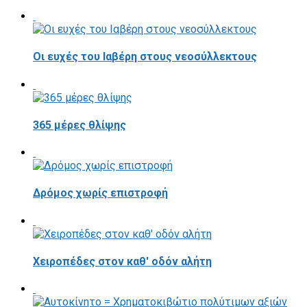
Οι ευχές του Ιαβέρη στους νεοσύλλεκτους
365 μέρες θλίψης
Δρόμος χωρίς επιστροφή
Χειροπέδες στον καθ' οδόν αλήτη