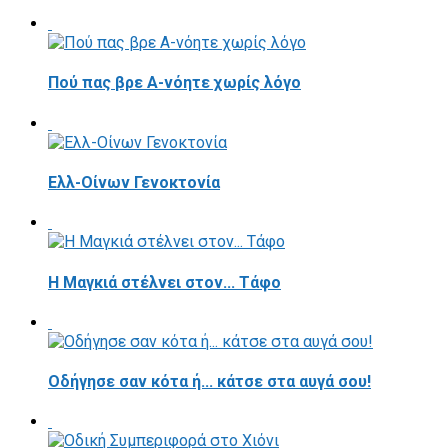
Πού πας βρε Α-νόητε χωρίς λόγο
Ελλ-Οίνων Γενοκτονία
H Μαγκιά στέλνει στον... Τάφο
Οδήγησε σαν κότα ή... κάτσε στα αυγά σου!