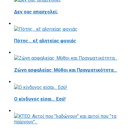
Δεν σας απασχολεί;
Πότης... εξ αλητείας φονιάς
Ζώνη ασφαλείας: Μύθοι και Πραγματικότητα...
Ο κίνδυνος είσαι... Εσύ!