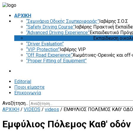
ΑΡΧΙΚΗ
“Σεμινάρια Οδικής Συμπεριφοράς”
Ιαβέρης Σ.Ο.Σ
“Safety Driving Course”
Ιαβέρης Πρακτική Εκπαίδ
“Advanced Driving Experience”
Εκπαιδευτικό Πρόγ
“Eco & Economy Driving Course”
Εκπαίδευση οικολ
“Driver Evaluation”
“VIP Protection”
Ιαβέρης VIP
“Off Road Experience”
Χωμάτινες-Ορεινές και off-
“Proper Fitting of Equipment”
Editorial
Ποιοι είμαστε
Επικοινωνία
Αναζήτηση...
ΑΡΧΙΚΗ
/
VIDEOS
/
videos
/
ΕΜΦΎΛΙΟΣ ΠΌΛΕΜΟΣ ΚΑΘ' ΟΔ
Εμφύλιος Πόλεμος Καθ' οδόν