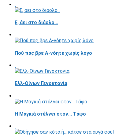
E, άει στο διάολο...
Πού πας βρε Α-νόητε χωρίς λόγο
Ελλ-Οίνων Γενοκτονία
H Μαγκιά στέλνει στον... Τάφο