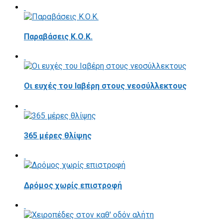
Παραβάσεις Κ.Ο.Κ.
Οι ευχές του Ιαβέρη στους νεοσύλλεκτους
365 μέρες θλίψης
Δρόμος χωρίς επιστροφή