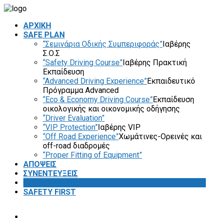
ΑΡΧΙΚΗ
SAFE PLAN
“Σεμινάρια Οδικής Συμπεριφοράς”
Ιαβέρης
Σ.Ο.Σ
“Safety Driving Course”
Ιαβέρης Πρακτική
Εκπαίδευση
“Advanced Driving Experience”
Εκπαιδευτικό
Πρόγραμμα Advanced
“Eco & Economy Driving Course”
Εκπαίδευση
οικολογικής και οικονομικής οδήγησης
“Driver Evaluation”
“VIP Protection”
Ιαβέρης VIP
“Off Road Experience”
Χωμάτινες-Ορεινές και
off-road διαδρομές
“Proper Fitting of Equipment”
ΑΠΟΨΕΙΣ
ΣΥΝΕΝΤΕΥΞΕΙΣ
VIDEOS
SAFETY FIRST