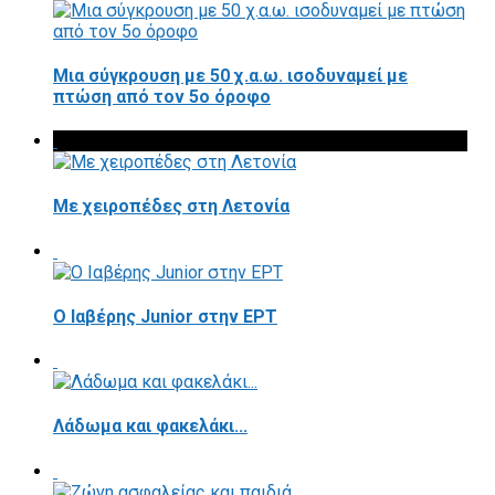
Μια σύγκρουση με 50 χ.α.ω. ισοδυναμεί με
πτώση από τον 5ο όροφο
Με χειροπέδες στη Λετονία
Ο Ιαβέρης Junior στην ΕΡΤ
Λάδωμα και φακελάκι...