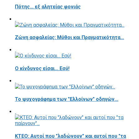
Πότης... εξ αλητείας φονιάς
Ζώνη ασφαλείας: Μύθοι και Πραγματικότητα...
Ο κίνδυνος είσαι... Εσύ!
Το ψυχογράφημα των "Ελλοίνων" οδηγών...
ΚΤΕΟ: Αυτοί που "λαδώνουν" και αυτοί που "τα