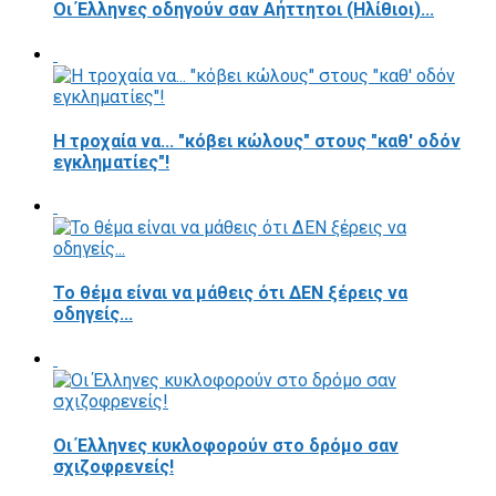
Οι Έλληνες οδηγούν σαν Αήττητοι (Ηλίθιοι)...
Η τροχαία να... "κόβει κώλους" στους "καθ' οδόν
εγκληματίες"!
Το θέμα είναι να μάθεις ότι ΔΕΝ ξέρεις να
οδηγείς...
Οι Έλληνες κυκλοφορούν στο δρόμο σαν
σχιζοφρενείς!