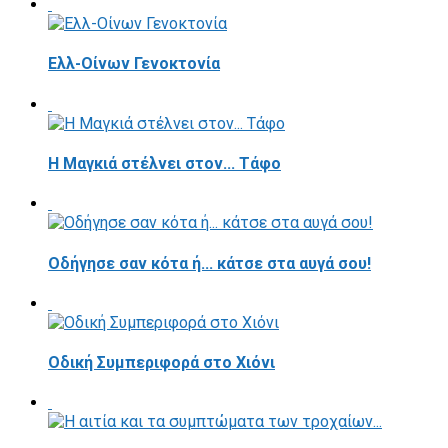
Ελλ-Οίνων Γενοκτονία
H Μαγκιά στέλνει στον... Τάφο
Οδήγησε σαν κότα ή... κάτσε στα αυγά σου!
Οδική Συμπεριφορά στο Χιόνι