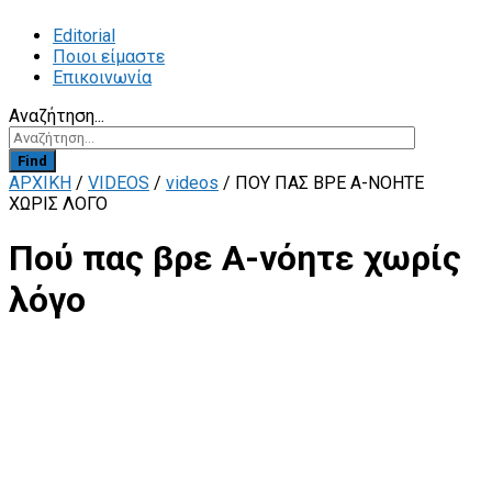
Editorial
Ποιοι είμαστε
Επικοινωνία
Αναζήτηση...
Find
ΑΡΧΙΚΗ
/
VIDEOS
/
videos
/
ΠΟΎ ΠΑΣ ΒΡΕ Α-ΝΌΗΤΕ
ΧΩΡΊΣ ΛΌΓΟ
Πού πας βρε Α-νόητε χωρίς
λόγο