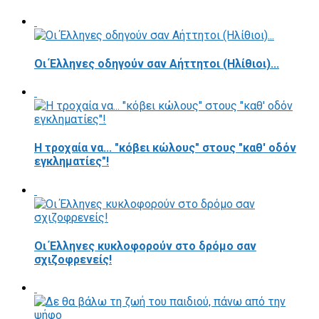
Οι Έλληνες οδηγούν σαν Αήττητοι (Ηλίθιοι)...
Η τροχαία να... "κόβει κώλους" στους "καθ' οδόν
εγκληματίες"!
Οι Έλληνες κυκλοφορούν στο δρόμο σαν
σχιζοφρενείς!