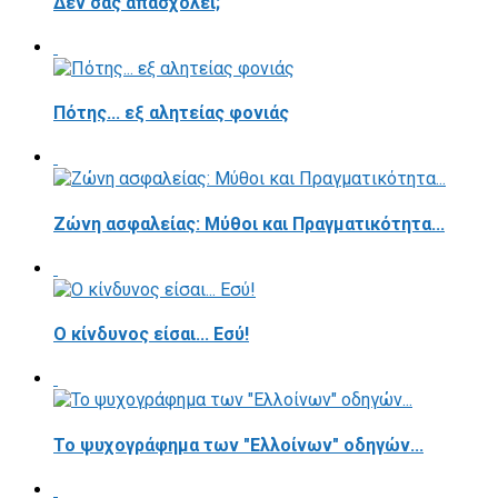
Δεν σας απασχολεί;
Πότης... εξ αλητείας φονιάς
Ζώνη ασφαλείας: Μύθοι και Πραγματικότητα...
Ο κίνδυνος είσαι... Εσύ!
Το ψυχογράφημα των "Ελλοίνων" οδηγών...