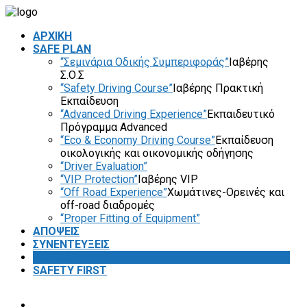
ΑΡΧΙΚΗ
SAFE PLAN
“Σεμινάρια Οδικής Συμπεριφοράς”
Ιαβέρης
Σ.Ο.Σ
“Safety Driving Course”
Ιαβέρης Πρακτική
Εκπαίδευση
“Advanced Driving Experience”
Εκπαιδευτικό
Πρόγραμμα Advanced
“Eco & Economy Driving Course”
Εκπαίδευση
οικολογικής και οικονομικής οδήγησης
“Driver Evaluation”
“VIP Protection”
Ιαβέρης VIP
“Off Road Experience”
Χωμάτινες-Ορεινές και
off-road διαδρομές
“Proper Fitting of Equipment”
ΑΠΟΨΕΙΣ
ΣΥΝΕΝΤΕΥΞΕΙΣ
VIDEOS
SAFETY FIRST