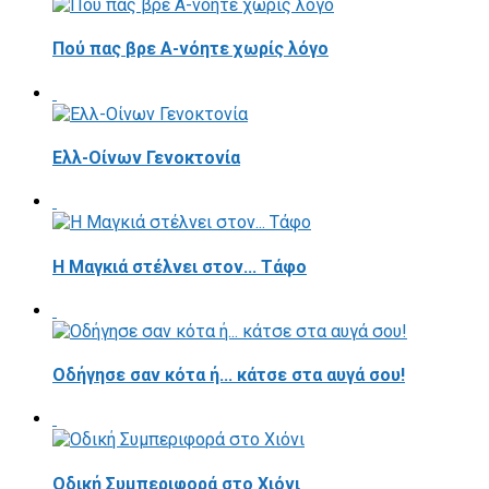
Πού πας βρε Α-νόητε χωρίς λόγο
Ελλ-Οίνων Γενοκτονία
H Μαγκιά στέλνει στον... Τάφο
Οδήγησε σαν κότα ή... κάτσε στα αυγά σου!
Οδική Συμπεριφορά στο Χιόνι