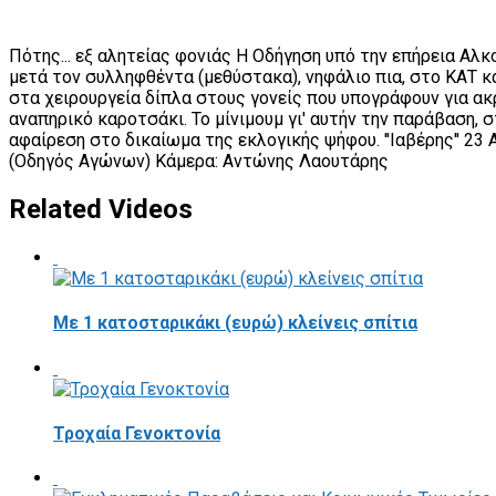
Πότης... εξ αλητείας φονιάς Η Οδήγηση υπό την επήρεια Αλκ
μετά τον συλληφθέντα (μεθύστακα), νηφάλιο πια, στο ΚΑΤ κα
στα χειρουργεία δίπλα στους γονείς που υπογράφουν για α
αναπηρικό καροτσάκι. Το μίνιμουμ γι' αυτήν την παράβαση, στ
αφαίρεση στο δικαίωμα της εκλογικής ψήφου. ''Ιαβέρης'' 23 
(Οδηγός Αγώνων) Κάμερα: Αντώνης Λαουτάρης
Related Videos
Με 1 κατοσταρικάκι (ευρώ) κλείνεις σπίτια
Τροχαία Γενοκτονία