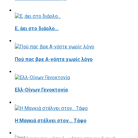
E, άει στο διάολο...
Πού πας βρε Α-νόητε χωρίς λόγο
Ελλ-Οίνων Γενοκτονία
H Μαγκιά στέλνει στον... Τάφο