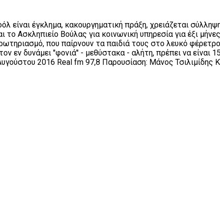
οόλ είναι έγκλημα, κακουργηματική πράξη, χρειάζεται σύλληψ
ι το Ασκληπιείο Βούλας για κοινωνική υπηρεσία για έξι μήνε
κρωτηριασμό, που παίρνουν τα παιδιά τους στο λευκό φέρετρ
ον εν δυνάμει ''φονιά'' - μεθύστακα - αλήτη, πρέπει να είναι 
Αυγούστου 2016 Real fm 97,8 Παρουσίαση: Μάνος Τσιλιμίδης Καλ