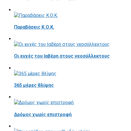
Παραβάσεις Κ.Ο.Κ.
Οι ευχές του Ιαβέρη στους νεοσύλλεκτους
365 μέρες θλίψης
Δρόμος χωρίς επιστροφή