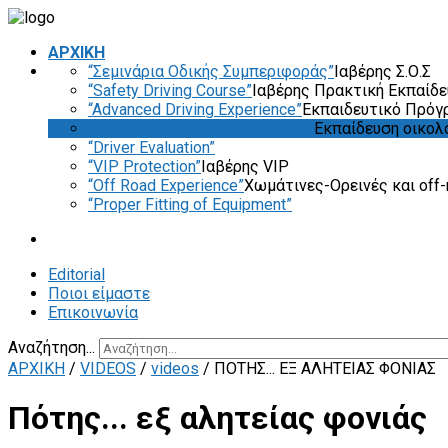
ΑΡΧΙΚΗ
“Σεμινάρια Οδικής Συμπεριφοράς”
Ιαβέρης Σ.Ο.Σ
“Safety Driving Course”
Ιαβέρης Πρακτική Εκπαίδ
“Advanced Driving Experience”
Εκπαιδευτικό Πρόγ
“Eco & Economy Driving Course”
Εκπαίδευση οικολ
“Driver Evaluation”
“VIP Protection”
Ιαβέρης VIP
“Off Road Experience”
Χωμάτινες-Ορεινές και off-
“Proper Fitting of Equipment”
Editorial
Ποιοι είμαστε
Επικοινωνία
Αναζήτηση...
ΑΡΧΙΚΗ
/
VIDEOS
/
videos
/
ΠΌΤΗΣ... ΕΞ ΑΛΗΤΕΊΑΣ ΦΟΝΙΆΣ
Πότης... εξ αλητείας φονιάς