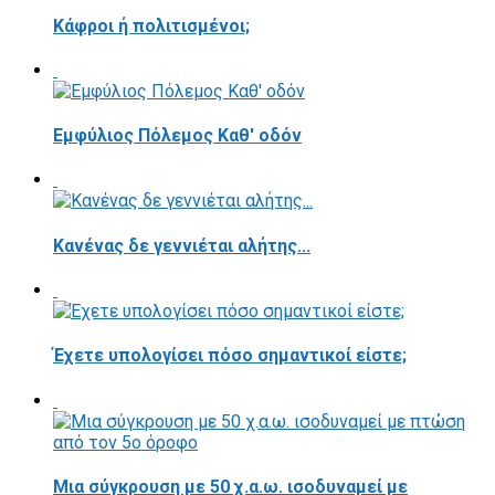
Κάφροι ή πολιτισμένοι;
Εμφύλιος Πόλεμος Καθ' οδόν
Κανένας δε γεννιέται αλήτης...
Έχετε υπολογίσει πόσο σημαντικοί είστε;
Μια σύγκρουση με 50 χ.α.ω. ισοδυναμεί με