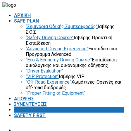
ΑΡΧΙΚΗ
SAFE PLAN
“Σεμινάρια Οδικής Συμπεριφοράς”
Ιαβέρης
Σ.Ο.Σ
“Safety Driving Course”
Ιαβέρης Πρακτική
Εκπαίδευση
“Advanced Driving Experience”
Εκπαιδευτικό
Πρόγραμμα Advanced
“Eco & Economy Driving Course”
Εκπαίδευση
οικολογικής και οικονομικής οδήγησης
“Driver Evaluation”
“VIP Protection”
Ιαβέρης VIP
“Off Road Experience”
Χωμάτινες-Ορεινές και
off-road διαδρομές
“Proper Fitting of Equipment”
ΑΠΟΨΕΙΣ
ΣΥΝΕΝΤΕΥΞΕΙΣ
VIDEOS
SAFETY FIRST