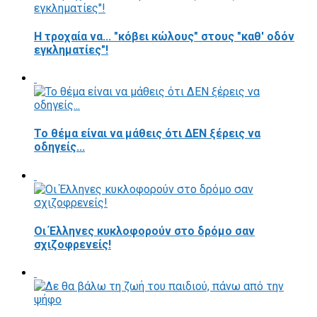
Η τροχαία να... "κόβει κώλους" στους "καθ' οδόν
εγκληματίες"!
Το θέμα είναι να μάθεις ότι ΔΕΝ ξέρεις να
οδηγείς...
Οι Έλληνες κυκλοφορούν στο δρόμο σαν
σχιζοφρενείς!