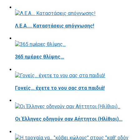
Λ.Ε.Α.... Καταστάσεις απόγνωσης!
365 ημέρες θλίψης...
Γονείς... έχετε το νου σας στα παιδιά!
Οι Έλληνες οδηγούν σαν Αήττητοι (Ηλίθιοι)...