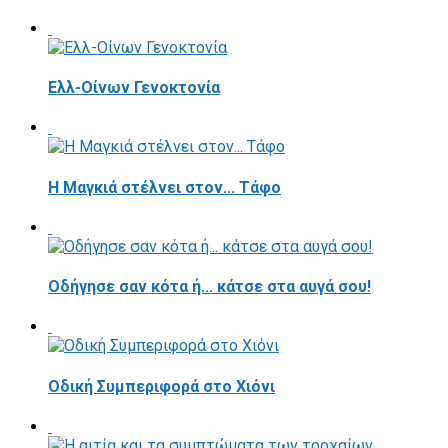
Ελλ-Οίνων Γενοκτονία
H Μαγκιά στέλνει στον... Τάφο
Οδήγησε σαν κότα ή... κάτσε στα αυγά σου!
Οδική Συμπεριφορά στο Χιόνι