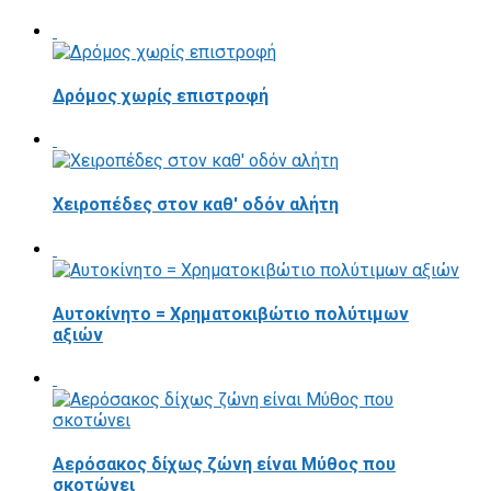
Δρόμος χωρίς επιστροφή
Χειροπέδες στον καθ' οδόν αλήτη
Αυτοκίνητο = Χρηματοκιβώτιο πολύτιμων
αξιών
Αερόσακος δίχως ζώνη είναι Μύθος που
σκοτώνει