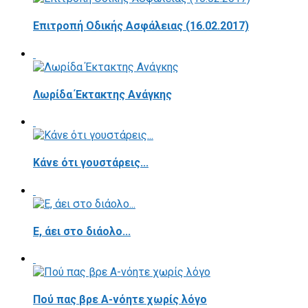
Επιτροπή Οδικής Ασφάλειας (16.02.2017)
Λωρίδα Έκτακτης Ανάγκης
Κάνε ότι γουστάρεις...
E, άει στο διάολο...
Πού πας βρε Α-νόητε χωρίς λόγο