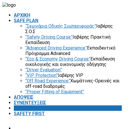
ΑΡΧΙΚΗ
SAFE PLAN
“Σεμινάρια Οδικής Συμπεριφοράς”
Ιαβέρης
Σ.Ο.Σ
“Safety Driving Course”
Ιαβέρης Πρακτική
Εκπαίδευση
“Advanced Driving Experience”
Εκπαιδευτικό
Πρόγραμμα Advanced
“Eco & Economy Driving Course”
Εκπαίδευση
οικολογικής και οικονομικής οδήγησης
“Driver Evaluation”
“VIP Protection”
Ιαβέρης VIP
“Off Road Experience”
Χωμάτινες-Ορεινές και
off-road διαδρομές
“Proper Fitting of Equipment”
ΑΠΟΨΕΙΣ
ΣΥΝΕΝΤΕΥΞΕΙΣ
VIDEOS
SAFETY FIRST