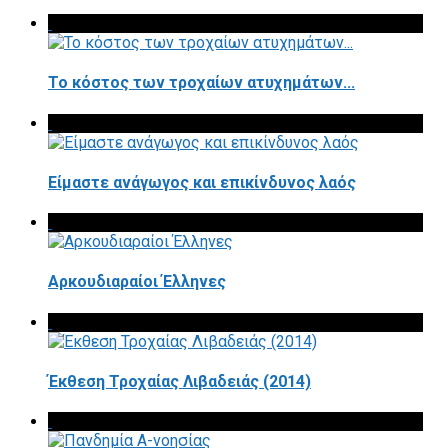
Το κόστος των τροχαίων ατυχημάτων...
Είμαστε ανάγωγος και επικίνδυνος λαός
Αρκουδιαραίοι Έλληνες
Έκθεση Τροχαίας Λιβαδειάς (2014)