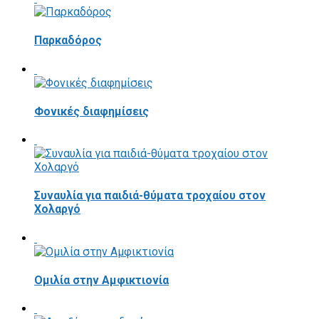
Παρκαδόρος
Φονικές διαφημίσεις
Συναυλία για παιδιά-θύματα τροχαίου στον
Χολαργό
Ομιλία στην Αμφικτιονία