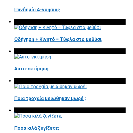
Πανδημία Α-νοησίας
Οδήγηση + Κινητό = Τύφλα στο μεθύσι
Αυτο-εκτίμηση
Ποια τροχαία μειώθηκαν μωρέ ;
Πόσα κιλά ζυγίζετε;