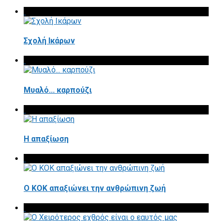
Σχολή Ικάρων
Μυαλό... καρπούζι
Η απαξίωση
Ο ΚΟΚ απαξιώνει την ανθρώπινη ζωή