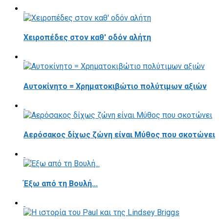
Χειροπέδες στον καθ' οδόν αλήτη
Αυτοκίνητο = Χρηματοκιβώτιο πολύτιμων αξιών
Αερόσακος δίχως ζώνη είναι Μύθος που σκοτώνει
Έξω από τη Βουλή...