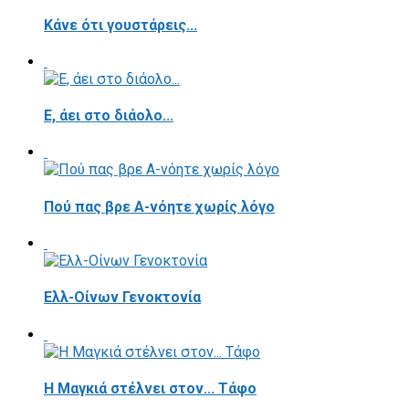
Κάνε ότι γουστάρεις...
E, άει στο διάολο...
Πού πας βρε Α-νόητε χωρίς λόγο
Ελλ-Οίνων Γενοκτονία
H Μαγκιά στέλνει στον... Τάφο