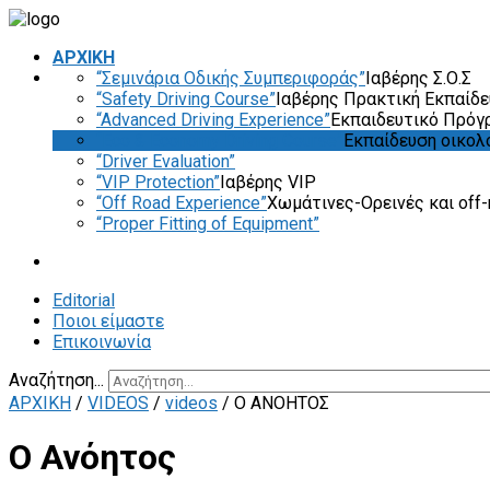
ΑΡΧΙΚΗ
“Σεμινάρια Οδικής Συμπεριφοράς”
Ιαβέρης Σ.Ο.Σ
“Safety Driving Course”
Ιαβέρης Πρακτική Εκπαίδ
“Advanced Driving Experience”
Εκπαιδευτικό Πρόγ
“Eco & Economy Driving Course”
Εκπαίδευση οικολ
“Driver Evaluation”
“VIP Protection”
Ιαβέρης VIP
“Off Road Experience”
Χωμάτινες-Ορεινές και off-
“Proper Fitting of Equipment”
Editorial
Ποιοι είμαστε
Επικοινωνία
Αναζήτηση...
ΑΡΧΙΚΗ
/
VIDEOS
/
videos
/
Ο ΑΝΌΗΤΟΣ
Ο Ανόητος