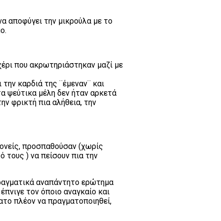
να αποφύγει την μικρούλα με το
ο.
 χέρι που ακρωτηριάστηκαν μαζί με
 την καρδιά της ¨έμεναν¨ και
α ψεύτικα μέλη δεν ήταν αρκετά
ην φρικτή πια αλήθεια, την
γονείς, προσπαθούσαν (χωρίς
ό τους ) να πείσουν πια την
 πραγματικά αναπάντητο ερώτημα
έπνιγε τον όποιο αναγκαίο και
νατο πλέον να πραγματοποιηθεί,