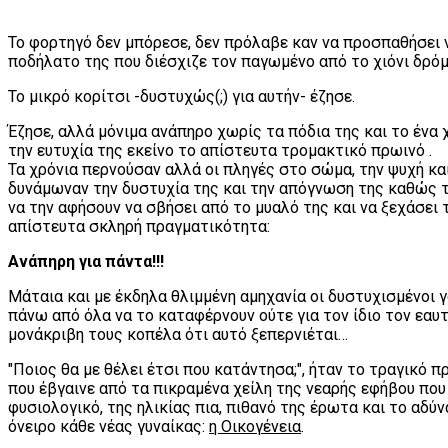
Το φορτηγό δεν μπόρεσε, δεν πρόλαβε καν να προσπαθήσει 
ποδήλατο της που διέσχιζε τον παγωμένο από το χιόνι δρόμ
Το μικρό κορίτσι -δυστυχώς(;) για αυτήν- έζησε.
Έζησε, αλλά μόνιμα ανάπηρο χωρίς τα πόδια της και το ένα
την ευτυχία της εκείνο το απίστευτα τρομακτικό πρωινό .
Τα χρόνια περνούσαν αλλά οι πληγές στο σώμα, την ψυχή και
δυνάμωναν την δυστυχία της και την απόγνωση της καθώς τ
να την αφήσουν να σβήσει από το μυαλό της και να ξεχάσει τ
απίστευτα σκληρή πραγματικότητα:
Ανάπηρη για πάντα!!!
Μάταια και με έκδηλα θλιμμένη αμηχανία οι δυστυχισμένοι 
πάνω από όλα να το καταφέρνουν ούτε για τον ίδιο τον εαυτ
μονάκριβη τους κοπέλα ότι αυτό ξεπερνιέται…
"Ποιος θα με θέλει έτσι που κατάντησα;", ήταν το τραγικό
που έβγαινε από τα πικραμένα χείλη της νεαρής εφήβου που 
φυσιολογικό, της ηλικίας πια, πιθανό της έρωτα και το αδύ
όνειρο κάθε νέας γυναίκας:
η Οικογένεια
.