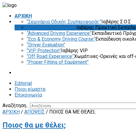
ΑΡΧΙΚΗ
“Σεμινάρια Οδικής Συμπεριφοράς”
Ιαβέρης Σ.Ο.Σ
“Safety Driving Course”
Ιαβέρης Πρακτική Εκπαίδ
“Advanced Driving Experience”
Εκπαιδευτικό Πρόγ
“Eco & Economy Driving Course”
Εκπαίδευση οικολ
“Driver Evaluation”
“VIP Protection”
Ιαβέρης VIP
“Off Road Experience”
Χωμάτινες-Ορεινές και off-
“Proper Fitting of Equipment”
Editorial
Ποιοι είμαστε
Επικοινωνία
Αναζήτηση...
ΑΡΧΙΚΗ
/
ΑΠΟΨΕΙΣ
/
ΠΟΙΟΣ ΘΑ ΜΕ ΘΈΛΕΙ;
Ποιος θα με θέλει;