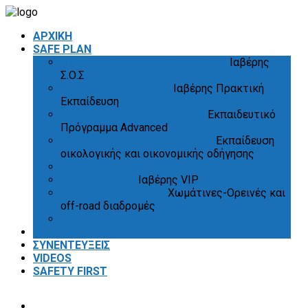
ΑΡΧΙΚΗ
SAFE PLAN
“Σεμινάρια Οδικής Συμπεριφοράς”
Ιαβέρης
Σ.Ο.Σ
“Safety Driving Course”
Ιαβέρης Πρακτική
Εκπαίδευση
“Advanced Driving Experience”
Εκπαιδευτικό
Πρόγραμμα Advanced
“Eco & Economy Driving Course”
Εκπαίδευση
οικολογικής και οικονομικής οδήγησης
“Driver Evaluation”
“VIP Protection”
Ιαβέρης VIP
“Off Road Experience”
Χωμάτινες-Ορεινές και
off-road διαδρομές
“Proper Fitting of Equipment”
ΑΠΟΨΕΙΣ
ΣΥΝΕΝΤΕΥΞΕΙΣ
VIDEOS
SAFETY FIRST