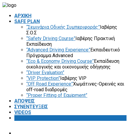
ΑΡΧΙΚΗ
SAFE PLAN
“Σεμινάρια Οδικής Συμπεριφοράς”
Ιαβέρης
Σ.Ο.Σ
“Safety Driving Course”
Ιαβέρης Πρακτική
Εκπαίδευση
“Advanced Driving Experience”
Εκπαιδευτικό
Πρόγραμμα Advanced
“Eco & Economy Driving Course”
Εκπαίδευση
οικολογικής και οικονομικής οδήγησης
“Driver Evaluation”
“VIP Protection”
Ιαβέρης VIP
“Off Road Experience”
Χωμάτινες-Ορεινές και
off-road διαδρομές
“Proper Fitting of Equipment”
ΑΠΟΨΕΙΣ
ΣΥΝΕΝΤΕΥΞΕΙΣ
VIDEOS
SAFETY FIRST