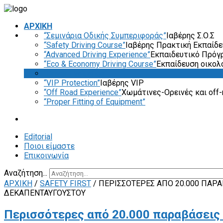
ΑΡΧΙΚΗ
“Σεμινάρια Οδικής Συμπεριφοράς”
Ιαβέρης Σ.Ο.Σ
“Safety Driving Course”
Ιαβέρης Πρακτική Εκπαίδ
“Advanced Driving Experience”
Εκπαιδευτικό Πρόγ
“Eco & Economy Driving Course”
Εκπαίδευση οικολ
“Driver Evaluation”
“VIP Protection”
Ιαβέρης VIP
“Off Road Experience”
Χωμάτινες-Ορεινές και off-
“Proper Fitting of Equipment”
Editorial
Ποιοι είμαστε
Επικοινωνία
Αναζήτηση...
ΑΡΧΙΚΗ
/
SAFETY FIRST
/
ΠΕΡΙΣΣΌΤΕΡΕΣ ΑΠΌ 20.000 ΠΑΡ
ΔΕΚΑΠΕΝΤΑΎΓΟΥΣΤΟΥ
Περισσότερες από 20.000 παραβάσεις