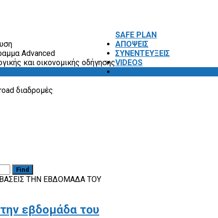
SAFE PLAN
ευση
ΑΠΟΨΕΙΣ
ραμμα Advanced
ΣΥΝΕΝΤΕΥΞΕΙΣ
ογικής και οικονομικής οδήγησης
VIDEOS
SAFETY FIRST
road διαδρομές
Find
ΑΒΆΣΕΙΣ ΤΗΝ ΕΒΔΟΜΆΔΑ ΤΟΥ
 την εβδομάδα του