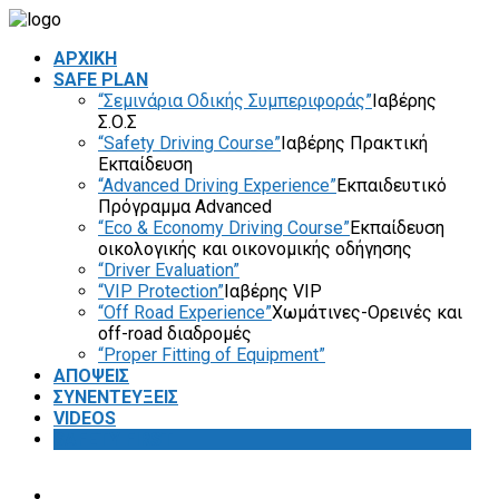
ΑΡΧΙΚΗ
SAFE PLAN
“Σεμινάρια Οδικής Συμπεριφοράς”
Ιαβέρης
Σ.Ο.Σ
“Safety Driving Course”
Ιαβέρης Πρακτική
Εκπαίδευση
“Advanced Driving Experience”
Εκπαιδευτικό
Πρόγραμμα Advanced
“Eco & Economy Driving Course”
Εκπαίδευση
οικολογικής και οικονομικής οδήγησης
“Driver Evaluation”
“VIP Protection”
Ιαβέρης VIP
“Off Road Experience”
Χωμάτινες-Ορεινές και
off-road διαδρομές
“Proper Fitting of Equipment”
ΑΠΟΨΕΙΣ
ΣΥΝΕΝΤΕΥΞΕΙΣ
VIDEOS
SAFETY FIRST