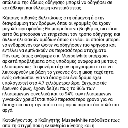
απώλεια της άδειας οδήγησης μπορεί να οδηγήσει σε
κατάθλιψη και έλλειψη κινητικότητας.
Κάποιες πιθανές βελτιώσεις στη σήμανση ή στην
διαγράμμιση των δρόμων, όπου οι γραμμές θα έχουν
μεγαλύτερο φάρδος θα μπορούσε να βοηθήσει, ωστόσο
αυτό θα μπορούσε να επηρεάσει τον τρόπο οδήγησης και
άλλων ηλικιακών ομάδων όπως οι νέοι, οι οποίοι μπορεί
να ενθαρρύνονταν ώστε να οδηγήσουν πιο γρήγορα και
εντέλει να εμπλακούν σε περισσότερα ατυχήματα.
Πάντως, όπως ανάφερε ο κ. Musselwhite υπάρχουν
αρκετά προβλήματα στις υποδομές αναφορικά με τους
ηλικιωμένους. Τα φανάρια έχουν προγραμματιστεί να
λειτουργούν με βάση το γεγονός ότι η μέση ταχύτητα
ενός ανθρώπου για να διασχίσει ένα δρόμο έχει
υπολογιστεί στα 4,7 χιλιόμετρα/ώρα. Ξεχωριστές
έρευνες όμως, έχουν δείξει πως το 86% των
ηλικιωμένων συνολικά και το 94% των ηλικιωμένων
γυναικών χρειάζεται πολύ περισσότερο χρόνο για να
διασχίσει αυτή την απόσταση, αφού περπατάει πολύ πιο
αργά.
Καταλήγοντας, ο Καθηγητής Musselwhite πρόσθεσε πως
από τη στιγμή που η ελευθερία κίνησης και η