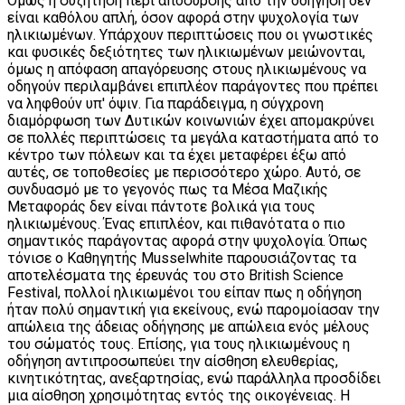
Όμως η συζήτηση περί απόσυρσης από την οδήγηση δεν
είναι καθόλου απλή, όσον αφορά στην ψυχολογία των
ηλικιωμένων. Υπάρχουν περιπτώσεις που οι γνωστικές
και φυσικές δεξιότητες των ηλικιωμένων μειώνονται,
όμως η απόφαση απαγόρευσης στους ηλικιωμένους να
οδηγούν περιλαμβάνει επιπλέον παράγοντες που πρέπει
να ληφθούν υπ' όψιν. Για παράδειγμα, η σύγχρονη
διαμόρφωση των Δυτικών κοινωνιών έχει απομακρύνει
σε πολλές περιπτώσεις τα μεγάλα καταστήματα από το
κέντρο των πόλεων και τα έχει μεταφέρει έξω από
αυτές, σε τοποθεσίες με περισσότερο χώρο. Αυτό, σε
συνδυασμό με το γεγονός πως τα Μέσα Μαζικής
Μεταφοράς δεν είναι πάντοτε βολικά για τους
ηλικιωμένους. Ένας επιπλέον, και πιθανότατα ο πιο
σημαντικός παράγοντας αφορά στην ψυχολογία. Όπως
τόνισε ο Καθηγητής Musselwhite παρουσιάζοντας τα
αποτελέσματα της έρευνάς του στο British Science
Festival, πολλοί ηλικιωμένοι του είπαν πως η οδήγηση
ήταν πολύ σημαντική για εκείνους, ενώ παρομοίασαν την
απώλεια της άδειας οδήγησης με απώλεια ενός μέλους
του σώματός τους. Επίσης, για τους ηλικιωμένους η
οδήγηση αντιπροσωπεύει την αίσθηση ελευθερίας,
κινητικότητας, ανεξαρτησίας, ενώ παράλληλα προσδίδει
μια αίσθηση χρησιμότητας εντός της οικογένειας. Η