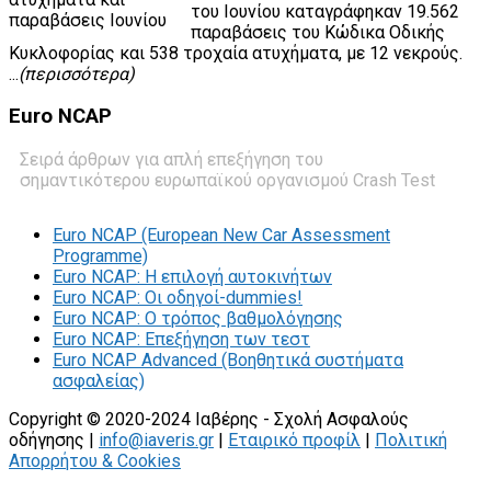
του Ιουνίου καταγράφηκαν 19.562
παραβάσεις του Κώδικα Οδικής
Κυκλοφορίας και 538 τροχαία ατυχήματα, με 12 νεκρούς.
...
(περισσότερα)
Euro
NCAP
Σειρά άρθρων για απλή επεξήγηση του
σημαντικότερου ευρωπαϊκού οργανισμού Crash Test
Euro NCAP (European New Car Assessment
Programme)
Euro NCAP: Η επιλογή αυτοκινήτων
Euro NCAP: Οι οδηγοί-dummies!
Euro NCAP: O τρόπος βαθμολόγησης
Euro NCAP: Επεξήγηση των τεστ
Euro NCAP Advanced (Βοηθητικά συστήματα
ασφαλείας)
Copyright © 2020-2024 Ιαβέρης - Σχολή Ασφαλούς
οδήγησης |
info@iaveris.gr
|
Εταιρικό προφίλ
|
Πολιτική
Απορρήτου & Cookies