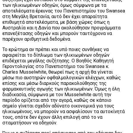
των ηλικιωμένων οδηγών, όμως σύμφωνα με τα
αποτελέσματα έρευνας του Πανεπιστημίου του Swansea
στη Μεγάλη Βρετανία, αυτό δεν έχει απαραίτητα
επιθυμητά αποτελέσματα, με βάση χώρες όπως η
Αυστραλία και η Δανία που ακολούθησαν προγράμματα
επανεξέτασης οδηγών και μπορούν ταυτόχρονα να
παρέχουν αριθμητικά δεδομένα.
Το ερώτημα αν πρέπει και υπό ποιες συνθήκες να
αφαιρείται το δίπλωμα των ηλικιωμένων οδηγών
επιδέχεται μεγάλης συζήτησης. Ο Βοηθός Καθηγητή
Γεροντολογίας στο Πανεπιστήμιο του Swansea κ.
Charles Musselwhite, θεωρεί πως η αρχή θα γίνεται
μέσω πιο αυστηρών οφθαλμολογικών ελέγχων, καθώς
επίσης και μέσω διαρκούς παρακολούθησης της
φαρμακευτικής αγωγής των ηλικιωμένων. Όμως η όλη
διαδικασία, σύμφωνα με τον Musselwhite αυτή την
περίοδο ορίζεται από την αγορά, καθώς σε κάποιο
σημείο γίνεται σχεδόν αδύνατο οικονομικά για τους
ηλικιωμένους, να μπορούν να ασφαλίσουν τα αυτοκίνητά
τους, οπότε δεν έχουν άλλη επιλογή από το να
σταματήσουν να οδηγούν.