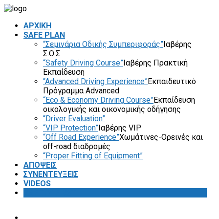
ΑΡΧΙΚΗ
SAFE PLAN
“Σεμινάρια Οδικής Συμπεριφοράς”
Ιαβέρης
Σ.Ο.Σ
“Safety Driving Course”
Ιαβέρης Πρακτική
Εκπαίδευση
“Advanced Driving Experience”
Εκπαιδευτικό
Πρόγραμμα Advanced
“Eco & Economy Driving Course”
Εκπαίδευση
οικολογικής και οικονομικής οδήγησης
“Driver Evaluation”
“VIP Protection”
Ιαβέρης VIP
“Off Road Experience”
Χωμάτινες-Ορεινές και
off-road διαδρομές
“Proper Fitting of Equipment”
ΑΠΟΨΕΙΣ
ΣΥΝΕΝΤΕΥΞΕΙΣ
VIDEOS
SAFETY FIRST