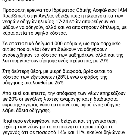
Πρόσφατη έρευνα του Ιδρύματος Οδικής Ασφάλειας IAM
RoadSmart στην Αγγλία, έδειξε πως η πλειονότητα των
νεαρών οδηγών ηλικίας 17-24 ετών αποφεύγουν να
μάθουν να οδηγούν, αλλά και να αποκτήσουν δίπλωμα, με
κύρια αιτία το υψηλό κόστος.
Σε στατιστικό δείγμα 1.000 ατόμων, ως πρωταρχικές
αιτίες που οι νέοι δεν επιδιώκουν να οδηγήσουν
αναδείχθηκαν το κόστος των μαθημάτων, αλλά και της
λειτουργίας-συντήρησης ενός οχήματος, με 29%.
Στη δεύτερη θέση, με μικρή διαφορά, βρίσκεται το
κόστος των εξετάσεων (28%), ενώ ο φόβος της
οδήγησης ακολουθεί με 26%.
Από εκεί και έπειτα, την απόφαση των νέων επηρεάζουν
με 20% οι μεγάλες λίστες αναμονής και η διαδικασία
εύρεσης/αγοράς νέου αυτοκινήτου, αφού ένας οδηγός
λάβει άδεια οδήγησης.
Ιδιαίτερο ενδιαφέρον, που δείχνει και τη γενικότερη
σχέση των νέων με τα αυτοκίνητα, παρουσιάζει το
γεγονός ότι σε ποσοστό 14% και 11%, εκείνοι δηλώνουν