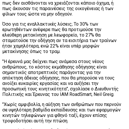
πως δεν αισθάνονται να χρειάζονται κάποιο όχημα, ή
πως άκουσαν τις παραινέσεις της οικογένειας ή των
φίλων τους ώστε να μην οδηγούν.
Όσο για τις εναλλακτικές λύσεις; Το 30% των
ερωτηθέντων ανέφερε πως θα προτιμούσε την
ελεύθερη μετακίνηση με λεωφορείο, το 27% θα
σταματούσε την οδήγηση αν τα εισιτήρια των τραίνων
ήταν χαμηλότερα, ενώ 22% είναι υπέρ μορφών
μετακίνησης όπως το τραμ.
"Η έρευνά μας δείχνει πως ανάμεσα στους νέους
ανθρώπους, το κόστος εκμάθησης οδήγησης είναι
σημαντικός αποτρεπτικός παράγοντας για την
απόκτηση άδειας οδήγησης, που θα μπορούσε να τους
ανοίξει ευκαιρίες εργασίας και να αυξήσει την
προσωπική τους κινητικότητα", σχολίασε ο Διευθυντής
Πολιτικής και Έρευνας του IAM RoadSmart, Neil Greig.
"Χωρίς αμφιβολία, η αύξηση των ανθρώπων που περνούν
σε υψηλότερη βαθμίδα εκπαίδευσης και των εφαρμογών
κινητών τηλεφώνων για φθηνό ταξί, έχουν επίσης
τροφοδοτήσει αυτή την πτώση.