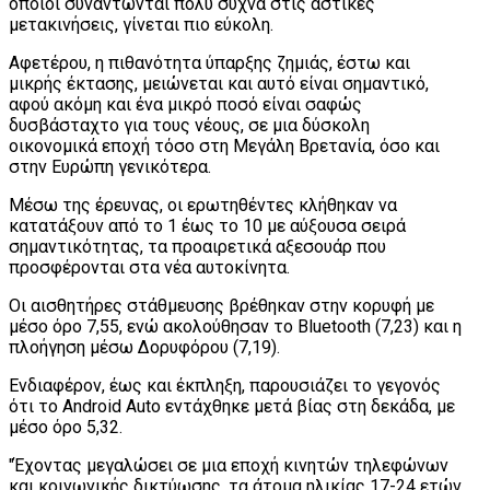
οποίοι συναντώνται πολύ συχνά στις αστικές
μετακινήσεις, γίνεται πιο εύκολη.
Αφετέρου, η πιθανότητα ύπαρξης ζημιάς, έστω και
μικρής έκτασης, μειώνεται και αυτό είναι σημαντικό,
αφού ακόμη και ένα μικρό ποσό είναι σαφώς
δυσβάσταχτο για τους νέους, σε μια δύσκολη
οικονομικά εποχή τόσο στη Μεγάλη Βρετανία, όσο και
στην Ευρώπη γενικότερα.
Μέσω της έρευνας, οι ερωτηθέντες κλήθηκαν να
κατατάξουν από το 1 έως το 10 με αύξουσα σειρά
σημαντικότητας, τα προαιρετικά αξεσουάρ που
προσφέρονται στα νέα αυτοκίνητα.
Οι αισθητήρες στάθμευσης βρέθηκαν στην κορυφή με
μέσο όρο 7,55, ενώ ακολούθησαν το Bluetooth (7,23) και η
πλοήγηση μέσω Δορυφόρου (7,19).
Ενδιαφέρον, έως και έκπληξη, παρουσιάζει το γεγονός
ότι το Android Auto εντάχθηκε μετά βίας στη δεκάδα, με
μέσο όρο 5,32.
"Έχοντας μεγαλώσει σε μια εποχή κινητών τηλεφώνων
και κοινωνικής δικτύωσης, τα άτομα ηλικίας 17-24 ετών