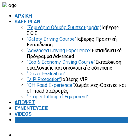
ΑΡΧΙΚΗ
SAFE PLAN
“Σεμινάρια Οδικής Συμπεριφοράς”
Ιαβέρης
Σ.Ο.Σ
“Safety Driving Course”
Ιαβέρης Πρακτική
Εκπαίδευση
“Advanced Driving Experience”
Εκπαιδευτικό
Πρόγραμμα Advanced
“Eco & Economy Driving Course”
Εκπαίδευση
οικολογικής και οικονομικής οδήγησης
“Driver Evaluation”
“VIP Protection”
Ιαβέρης VIP
“Off Road Experience”
Χωμάτινες-Ορεινές και
off-road διαδρομές
“Proper Fitting of Equipment”
ΑΠΟΨΕΙΣ
ΣΥΝΕΝΤΕΥΞΕΙΣ
VIDEOS
SAFETY FIRST