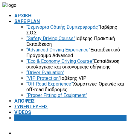
ΑΡΧΙΚΗ
SAFE PLAN
“Σεμινάρια Οδικής Συμπεριφοράς”
Ιαβέρης
Σ.Ο.Σ
“Safety Driving Course”
Ιαβέρης Πρακτική
Εκπαίδευση
“Advanced Driving Experience”
Εκπαιδευτικό
Πρόγραμμα Advanced
“Eco & Economy Driving Course”
Εκπαίδευση
οικολογικής και οικονομικής οδήγησης
“Driver Evaluation”
“VIP Protection”
Ιαβέρης VIP
“Off Road Experience”
Χωμάτινες-Ορεινές και
off-road διαδρομές
“Proper Fitting of Equipment”
ΑΠΟΨΕΙΣ
ΣΥΝΕΝΤΕΥΞΕΙΣ
VIDEOS
SAFETY FIRST