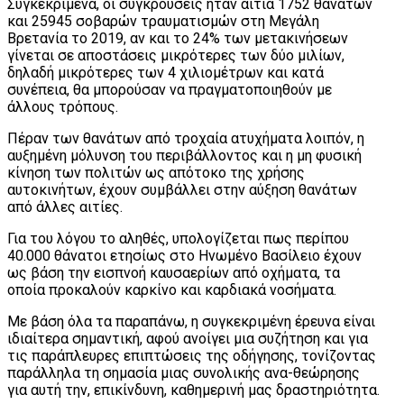
Συγκεκριμένα, οι συγκρούσεις ήταν αιτία 1752 θανάτων
και 25945 σοβαρών τραυματισμών στη Μεγάλη
Βρετανία το 2019, αν και το 24% των μετακινήσεων
γίνεται σε αποστάσεις μικρότερες των δύο μιλίων,
δηλαδή μικρότερες των 4 χιλιομέτρων και κατά
συνέπεια, θα μπορούσαν να πραγματοποιηθούν με
άλλους τρόπους.
Πέραν των θανάτων από τροχαία ατυχήματα λοιπόν, η
αυξημένη μόλυνση του περιβάλλοντος και η μη φυσική
κίνηση των πολιτών ως απότοκο της χρήσης
αυτοκινήτων, έχουν συμβάλλει στην αύξηση θανάτων
από άλλες αιτίες.
Για του λόγου το αληθές, υπολογίζεται πως περίπου
40.000 θάνατοι ετησίως στο Ηνωμένο Βασίλειο έχουν
ως βάση την εισπνοή καυσαερίων από οχήματα, τα
οποία προκαλούν καρκίνο και καρδιακά νοσήματα.
Με βάση όλα τα παραπάνω, η συγκεκριμένη έρευνα είναι
ιδιαίτερα σημαντική, αφού ανοίγει μια συζήτηση και για
τις παράπλευρες επιπτώσεις της οδήγησης, τονίζοντας
παράλληλα τη σημασία μιας συνολικής ανα-θεώρησης
για αυτή την, επικίνδυνη, καθημερινή μας δραστηριότητα.