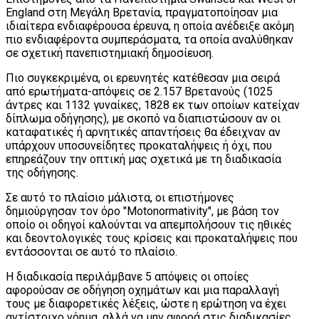
England στη Μεγάλη Βρετανία, πραγματοποίησαν μια
ιδιαίτερα ενδιαφέρουσα έρευνα, η οποία ανέδειξε ακόμη
πιο ενδιαφέροντα συμπεράσματα, τα οποία αναλύθηκαν
σε σχετική πανεπιστημιακή δημοσίευση.
Πιο συγκεκριμένα, οι ερευνητές κατέθεσαν μια σειρά
από ερωτήματα-απόψεις σε 2.157 Βρετανούς (1025
άντρες και 1132 γυναίκες, 1828 εκ των οποίων κατείχαν
δίπλωμα οδήγησης), με σκοπό να διαπιστώσουν αν οι
καταφατικές ή αρνητικές απαντήσεις θα έδειχναν αν
υπάρχουν υποσυνείδητες προκαταλήψεις ή όχι, που
επηρεάζουν την οπτική μας σχετικά με τη διαδικασία
της οδήγησης.
Σε αυτό το πλαίσιο μάλιστα, οι επιστήμονες
δημιούργησαν τον όρο "Motonormativity", με βάση τον
οποίο οι οδηγοί καλούνται να απεμπολήσουν τις ηθικές
και δεοντολογικές τους κρίσεις και προκαταλήψεις που
εντάσσονται σε αυτό το πλαίσιο.
Η διαδικασία περιλάμβανε 5 απόψεις οι οποίες
αφορούσαν σε οδήγηση οχημάτων και μια παραλλαγή
τους με διαφορετικές λέξεις, ώστε η ερώτηση να έχει
αντίστοιχο νόημα, αλλά να μην αφορά στις διαδικασίες