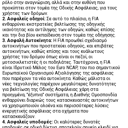
ρόλο στην αναγνώριση, αλλά και στην ευθύνη που
προκύπτει στον τομέα της Οδικής Ασφάλειας, για τους
χρήστες των δρόμων.
2. Ασφαλείς οδηγοί:
Σε αυτό το πλαίσιο, η FIA
ενθαρρύνει εκστρατείες βελτίωσης της οδηγικής
ικανότητας και αντίληψης των οδηγών, καθώς επίσης
και την δια βίου εκπαίδευση στον τομέα της οδήγησης.
3. Ασφαλή Αυτοκίνητα:
Η FIA προωθεί σχεδιασμό
αυτοκινήτων που προστατεύει οδηγούς, και επιβάτες
αυτοκινήτων, καθώς επίσης και τους ευάλωτους
χρήστες του δρόμου όπως είναι οι πεζοί, οι
μοτοσικλετιστές ή οι ποδηλάτες. Ταυτόχρονα, η FIA
είναι Ιδρυτικό Μέλος του Euro NCAP, του πιο σημαντικού
Ευρωπαϊκού Οργανισμού Αξιολόγησης της ασφάλειας
που παρέχουν τα νέα αυτοκίνητα. Καθώς μάλιστα οι
νέες τεχνολογίες παρέχουν μεγαλύτερες δυνατότητες
για βελτίωση της Οδικής Ασφάλειας χάρη στα
προηγμένα, "έξυπνα" συστήματα, η Διεθνής Ομοσπονδία
ενθαρρύνει διαρκώς τους κατασκευαστές αυτοκινήτων
να χρησιμοποιούν ολοένα και περισσότερες λύσεις
ενεργητικής ασφάλειας στα οχήματα που
κατασκευάζουν.
4. Ασφαλείς υποδομές:
Οι καλύτερες δυνατές
υποδομές σε οδικά δίκτυα, αποτελούν σημείο κλειδί για