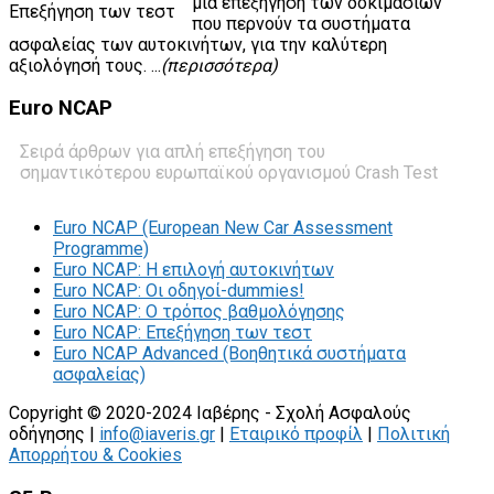
μια επεξήγηση των δοκιμασιών
που περνούν τα συστήματα
ασφαλείας των αυτοκινήτων, για την καλύτερη
αξιολόγησή τους. ...
(περισσότερα)
Euro
NCAP
Σειρά άρθρων για απλή επεξήγηση του
σημαντικότερου ευρωπαϊκού οργανισμού Crash Test
Euro NCAP (European New Car Assessment
Programme)
Euro NCAP: Η επιλογή αυτοκινήτων
Euro NCAP: Οι οδηγοί-dummies!
Euro NCAP: O τρόπος βαθμολόγησης
Euro NCAP: Επεξήγηση των τεστ
Euro NCAP Advanced (Βοηθητικά συστήματα
ασφαλείας)
Copyright © 2020-2024 Ιαβέρης - Σχολή Ασφαλούς
οδήγησης |
info@iaveris.gr
|
Εταιρικό προφίλ
|
Πολιτική
Απορρήτου & Cookies