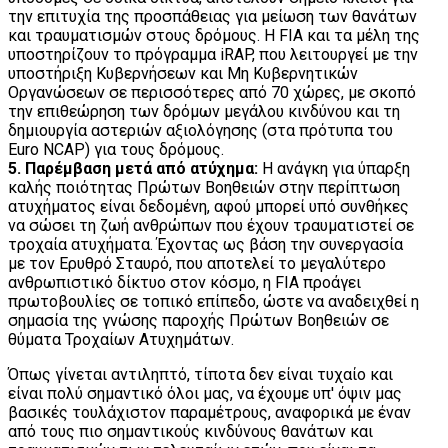
την επιτυχία της προσπάθειας για μείωση των θανάτων
και τραυματισμών στους δρόμους. Η FIA και τα μέλη της
υποστηρίζουν το πρόγραμμα iRAP, που λειτουργεί με την
υποστήριξη Κυβερνήσεων και Μη Κυβερνητικών
Οργανώσεων σε περισσότερες από 70 χώρες, με σκοπό
την επιθεώρηση των δρόμων μεγάλου κινδύνου και τη
δημιουργία αστεριών αξιολόγησης (στα πρότυπα του
Euro NCAP) για τους δρόμους.
5. Παρέμβαση μετά από ατύχημα:
Η ανάγκη για ύπαρξη
καλής ποιότητας Πρώτων Βοηθειών στην περίπτωση
ατυχήματος είναι δεδομένη, αφού μπορεί υπό συνθήκες
να σώσει τη ζωή ανθρώπων που έχουν τραυματιστεί σε
τροχαία ατυχήματα. Έχοντας ως βάση την συνεργασία
με τον Ερυθρό Σταυρό, που αποτελεί το μεγαλύτερο
ανθρωπιστικό δίκτυο στον κόσμο, η FIA προάγει
πρωτοβουλίες σε τοπικό επίπεδο, ώστε να αναδειχθεί η
σημασία της γνώσης παροχής Πρώτων Βοηθειών σε
θύματα Τροχαίων Ατυχημάτων.
Όπως γίνεται αντιληπτό, τίποτα δεν είναι τυχαίο και
είναι πολύ σημαντικό όλοι μας, να έχουμε υπ' όψιν μας
βασικές τουλάχιστον παραμέτρους, αναφορικά με έναν
από τους πιο σημαντικούς κινδύνους θανάτων και