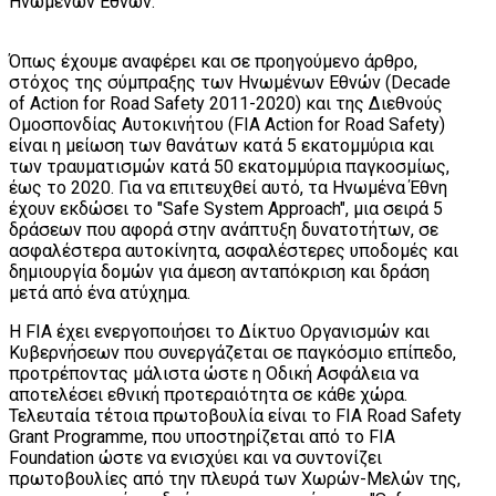
Ηνωμένων Εθνών.
Όπως έχουμε αναφέρει και σε προηγούμενο άρθρο,
στόχος της σύμπραξης των Ηνωμένων Εθνών (Decade
of Action for Road Safety 2011-2020) και της Διεθνούς
Ομοσπονδίας Αυτοκινήτου (FIA Action for Road Safety)
είναι η μείωση των θανάτων κατά 5 εκατομμύρια και
των τραυματισμών κατά 50 εκατομμύρια παγκοσμίως,
έως το 2020. Για να επιτευχθεί αυτό, τα Ηνωμένα Έθνη
έχουν εκδώσει το "Safe System Approach", μια σειρά 5
δράσεων που αφορά στην ανάπτυξη δυνατοτήτων, σε
ασφαλέστερα αυτοκίνητα, ασφαλέστερες υποδομές και
δημιουργία δομών για άμεση ανταπόκριση και δράση
μετά από ένα ατύχημα.
Η FIA έχει ενεργοποιήσει το Δίκτυο Οργανισμών και
Κυβερνήσεων που συνεργάζεται σε παγκόσμιο επίπεδο,
προτρέποντας μάλιστα ώστε η Οδική Ασφάλεια να
αποτελέσει εθνική προτεραιότητα σε κάθε χώρα.
Τελευταία τέτοια πρωτοβουλία είναι το FIA Road Safety
Grant Programme, που υποστηρίζεται από το FIA
Foundation ώστε να ενισχύει και να συντονίζει
πρωτοβουλίες από την πλευρά των Χωρών-Μελών της,