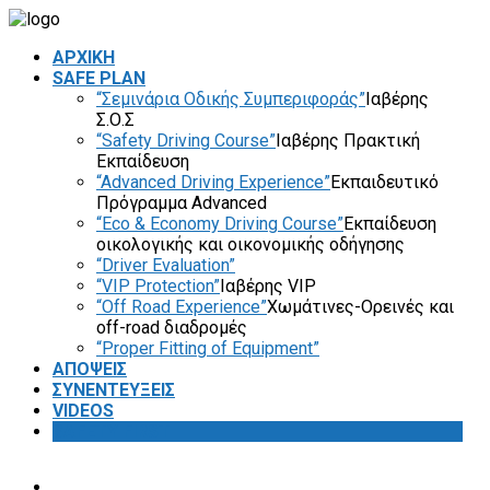
ΑΡΧΙΚΗ
SAFE PLAN
“Σεμινάρια Οδικής Συμπεριφοράς”
Ιαβέρης
Σ.Ο.Σ
“Safety Driving Course”
Ιαβέρης Πρακτική
Εκπαίδευση
“Advanced Driving Experience”
Εκπαιδευτικό
Πρόγραμμα Advanced
“Eco & Economy Driving Course”
Εκπαίδευση
οικολογικής και οικονομικής οδήγησης
“Driver Evaluation”
“VIP Protection”
Ιαβέρης VIP
“Off Road Experience”
Χωμάτινες-Ορεινές και
off-road διαδρομές
“Proper Fitting of Equipment”
ΑΠΟΨΕΙΣ
ΣΥΝΕΝΤΕΥΞΕΙΣ
VIDEOS
SAFETY FIRST