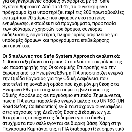
για συγκεκριμένες δράσεις αναφορικά με το "Safe
System Approach". Από το 2012, το συγκεκριμένο
πρόγραμμα έχει υποστηρίξει περί τις 200 πρωτοβουλίες
σε περίπου 70 χώρες που αφορούν εκστρατείες
ενημέρωσης, εκπαιδευτικά προγράμματα, προστασία
των αδύναμων χρηστών του δρόμου, συνέδρια,
εκδηλώσεις, εργαστήρια, πληροφορίες ασφάλειας για
υποδομές δρόμων και προγράμματα επιθεώρησης
αυτοκινήτου.
Οι 5 πυλώνες του Safe System Approach αναλυτικά:
1. Ανάπτυξη δυνατοτήτων:
Στο πλαίσιο του ρόλου της
ως παρατηρητής της Οικονομικής Επιτροπής για την
Ευρώπη από τα Ηνωμένα Έθνη, η FIA υποστηρίζει ενεργά
την Ομάδα Εργασίας για την Οδική Ασφάλεια, που
αποτελεί τη μοναδική ομάδα που έχει μόνιμη θέση στα
Ηνωμένα Έθνη και ασχολείται με τη βελτίωση της
Οδικής Ασφάλειας σε παγκόσμιο επίπεδο. Σημειώνεται,
πως η FIA είναι παράλληλα ενεργό μέλος του UNRSC (UN
Road Safety Collaboration) ενώ ταυτόχρονα συνεισφέρει
στις εργασίες της Διεθνούς Βάσης Δεδομένων για
Ατυχήματα, παρέχοντας δεδομένα για τα διεθνή
ατυχήματα που συλλέγονται σε διαρκή βάση. Χάρη στην
Παγκόσμια Καμπάνια της, η FIA διαδραματίζει σημαντικό