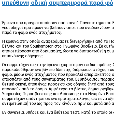
υπεύθυνη οδική συμπεριφορά παρά φ
Έρευνα που πραγματοποίησαν από κοινού Πανεπιστήμια σε Βέ
νέοι οδηγοί προτιμούν να βλέπουν σποτ που αναδεικνύουν τ
παρά το φόβο ενός ατυχήματος.
Η έρευνα στην οποία αναφερόμαστε διενεργήθηκε από τα Πα
Βέλγιο και του Southampton στο Ηνωμένο Βασίλειο. Σε αυτήν
οποίοι πέρασαν από δοκιμασίες, ώστε να διαπιστωθεί η συ
επικίνδυνης οδήγησης.
Οι συμμετέχοντες στην έρευνα χωρίστηκαν σε δύο ομάδες. Ο
παρακολούθησαν ένα βίντεο 6λεπτης διάρκειας, στόχος του
φόβο, μέσω ενός ατυχήματος που προκαλεί απερίσκεπτος ο
αποσπάται από τους συνεπιβάτες του. Οι υπόλοιποι, παρακο
θετική σκηνή, όπου ένας προσεκτικός οδηγός ζητά από τους
αποσπούν από το δρόμο. Αμφότερα τα βίντεο, δημιουργήθηκ
Υπηρεσίες Πυροσβεστικής και Διάσωσης στο Ηνωμένο Βασίλ
συμμετέχων απάντησε σε ένα ερωτηματολόγιο, ώστε να αξιο
αντιμετώπισή του ως προς τον κίνδυνο, πριν και μετά από α
Εν συνεχεία, υπήρξε και ένα δεύτερο τεστ, κατά το οποίο 