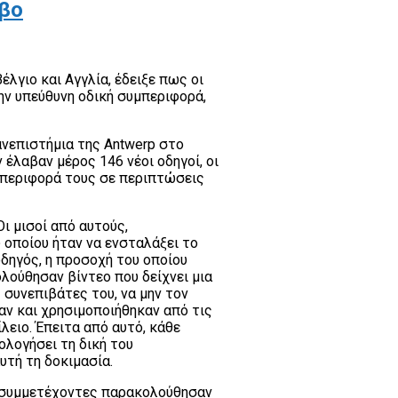
όβο
λγιο και Αγγλία, έδειξε πως οι
ην υπεύθυνη οδική συμπεριφορά,
νεπιστήμια της Antwerp στο
 έλαβαν μέρος 146 νέοι οδηγοί, οι
μπεριφορά τους σε περιπτώσεις
ι μισοί από αυτούς,
 οποίου ήταν να ενσταλάξει το
δηγός, η προσοχή του οποίου
λούθησαν βίντεο που δείχνει μια
 συνεπιβάτες του, να μην τον
αν και χρησιμοποιήθηκαν από τις
ειο. Έπειτα από αυτό, κάθε
λογήσει τη δική του
υτή τη δοκιμασία.
οι συμμετέχοντες παρακολούθησαν