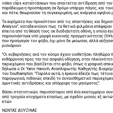
video clips καταστάσεων που απαιτείται αντίδραση από την
παράδειγμα η προσπέραση σε δρόμο υπάρχει πάγος, και του
και πότε, θεωρούσαν τη συγκεκριμένη, ως ενέργεια υψηλού 
Τα ευρήματα που προκύπτουν από τις απαντήσεις και δημοσι
Analysis", καταδεικνύουν πως τα θετικά φιλμάκια επέφεραν
έπειτα από τη θέασή τους σε δισδιάστατη οθόνη, η οποία έγ
παρουσιάστηκε υπό μορφή εικονικής πραγματικότητας (Virtual
που προήγαγαν τον φόβο, όχι μόνο δε μείωσαν, αλλά αύξησα
ρισκάρουν.
"Οι κυβερνήσεις ανά τον κόσμο έχουν υιοθετήσει πληθώρα
ενθάρρυνση προς την πιο ασφαλή οδήγηση, στην πλειονότητ
περιεχόμενο που βασίζεται στο φόβο, όπως η γραφική απει
δήλωσε ο Dr. Yaniv Hanoch, Αναπληρωτής Καθηγητής Διαχεί
του Southampton. "Παρόλα αυτά, η έρευνα έδειξε πως τέτοια 
παραγωγικά, πιθανώς επειδή το συναισθηματικό περιεχόμεν
αμυντικές αντιδράσεις και απόρριψη του μηνύματος".
Βάσει στατιστικών, περισσότεροι από ένα εκατομμύριο συ
από τροχαία ατυχήματα ετησίως, με σχεδόν μισούς εξ αυτών
ετών.
ΝΩΝΤΑΣ ΔΟΥΖΙΝΑΣ