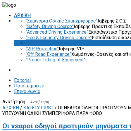
ΑΡΧΙΚΗ
“Σεμινάρια Οδικής Συμπεριφοράς”
Ιαβέρης Σ.Ο.Σ
“Safety Driving Course”
Ιαβέρης Πρακτική Εκπαίδ
“Advanced Driving Experience”
Εκπαιδευτικό Πρόγ
“Eco & Economy Driving Course”
Εκπαίδευση οικολ
“Driver Evaluation”
“VIP Protection”
Ιαβέρης VIP
“Off Road Experience”
Χωμάτινες-Ορεινές και off-
“Proper Fitting of Equipment”
Editorial
Ποιοι είμαστε
Επικοινωνία
Αναζήτηση...
ΑΡΧΙΚΗ
/
SAFETY FIRST
/
ΟΙ ΝΕΑΡΟΊ ΟΔΗΓΟΊ ΠΡΟΤΙΜΟΎΝ
ΥΠΕΎΘΥΝΗ ΟΔΙΚΉ ΣΥΜΠΕΡΙΦΟΡΆ ΠΑΡΆ ΦΌΒΟ
Οι νεαροί οδηγοί προτιμούν μηνύματα