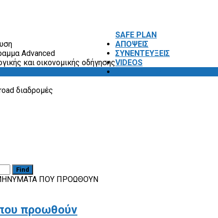
SAFE PLAN
ευση
ΑΠΟΨΕΙΣ
ραμμα Advanced
ΣΥΝΕΝΤΕΥΞΕΙΣ
ογικής και οικονομικής οδήγησης
VIDEOS
SAFETY FIRST
road διαδρομές
Find
 ΜΗΝΎΜΑΤΑ ΠΟΥ ΠΡΟΩΘΟΎΝ
 που προωθούν