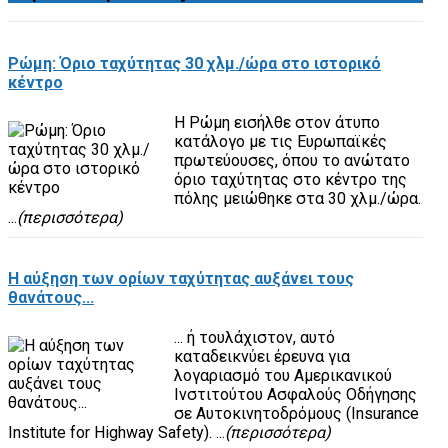
Ρώμη: Όριο ταχύτητας 30 χλμ./ώρα στο ιστορικό
κέντρο
H Ρώμη εισήλθε στον άτυπο
κατάλογο με τις Ευρωπαϊκές
πρωτεύουσες, όπου το ανώτατο
όριο ταχύτητας στο κέντρο της
πόλης μειώθηκε στα 30 χλμ./ώρα.
...
(περισσότερα)
Η αύξηση των ορίων ταχύτητας αυξάνει τους
θανάτους...
... ή τουλάχιστον, αυτό
καταδεικνύει έρευνα για
λογαριασμό του Αμερικανικού
Ινστιτούτου Ασφαλούς Οδήγησης
σε Αυτοκινητοδρόμους (Insurance
Institute for Highway Safety). ...
(περισσότερα)