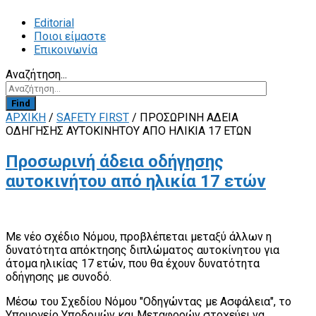
Editorial
Ποιοι είμαστε
Επικοινωνία
Αναζήτηση...
Find
ΑΡΧΙΚΗ
/
SAFETY FIRST
/
ΠΡΟΣΩΡΙΝΉ ΆΔΕΙΑ
ΟΔΉΓΗΣΗΣ ΑΥΤΟΚΙΝΉΤΟΥ ΑΠΌ ΗΛΙΚΊΑ 17 ΕΤΏΝ
Προσωρινή άδεια οδήγησης
αυτοκινήτου από ηλικία 17 ετών
Με νέο σχέδιο Νόμου, προβλέπεται μεταξύ άλλων η
δυνατότητα απόκτησης διπλώματος αυτοκίνητου για
άτομα ηλικίας 17 ετών, που θα έχουν δυνατότητα
οδήγησης με συνοδό.
Μέσω του Σχεδίου Νόμου "Οδηγώντας με Ασφάλεια", το
Υπουργείο Υποδομών και Μεταφορών στοχεύει να