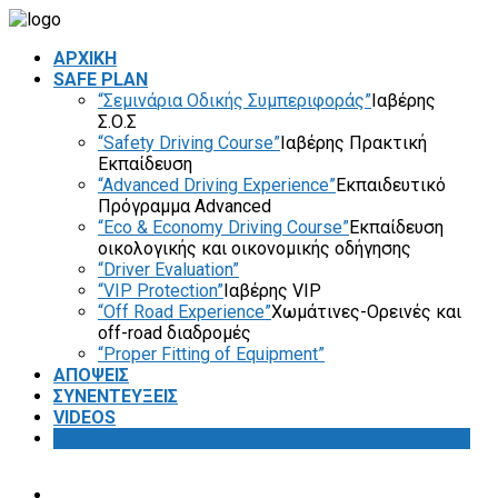
ΑΡΧΙΚΗ
SAFE PLAN
“Σεμινάρια Οδικής Συμπεριφοράς”
Ιαβέρης
Σ.Ο.Σ
“Safety Driving Course”
Ιαβέρης Πρακτική
Εκπαίδευση
“Advanced Driving Experience”
Εκπαιδευτικό
Πρόγραμμα Advanced
“Eco & Economy Driving Course”
Εκπαίδευση
οικολογικής και οικονομικής οδήγησης
“Driver Evaluation”
“VIP Protection”
Ιαβέρης VIP
“Off Road Experience”
Χωμάτινες-Ορεινές και
off-road διαδρομές
“Proper Fitting of Equipment”
ΑΠΟΨΕΙΣ
ΣΥΝΕΝΤΕΥΞΕΙΣ
VIDEOS
SAFETY FIRST