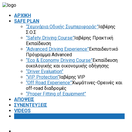
ΑΡΧΙΚΗ
SAFE PLAN
“Σεμινάρια Οδικής Συμπεριφοράς”
Ιαβέρης
Σ.Ο.Σ
“Safety Driving Course”
Ιαβέρης Πρακτική
Εκπαίδευση
“Advanced Driving Experience”
Εκπαιδευτικό
Πρόγραμμα Advanced
“Eco & Economy Driving Course”
Εκπαίδευση
οικολογικής και οικονομικής οδήγησης
“Driver Evaluation”
“VIP Protection”
Ιαβέρης VIP
“Off Road Experience”
Χωμάτινες-Ορεινές και
off-road διαδρομές
“Proper Fitting of Equipment”
ΑΠΟΨΕΙΣ
ΣΥΝΕΝΤΕΥΞΕΙΣ
VIDEOS
SAFETY FIRST