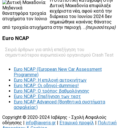
Η στατιστική καταγραφή στην
Δυτική Μακεδονία επιφύλαξε
ευχάριστα νέα, αφού κατά την
διάρκεια του Ιουνίου 2024 δεν
σημειώθηκε κανένας θάνατος
από τροχαία ατυχήματα στην περιοχή. ...
(περισσότερα)
Euro
NCAP
Σειρά άρθρων για απλή επεξήγηση του
σημαντικότερου ευρωπαϊκού οργανισμού Crash Test
Euro NCAP (European New Car Assessment
Programme)
Euro NCAP: Η επιλογή αυτοκινήτων
Euro NCAP: Οι οδηγοί-dummies!
Euro NCAP: O τρόπος βαθμολόγησης
Euro NCAP: Επεξήγηση των τεστ
Euro NCAP Advanced (Βοηθητικά συστήματα
ασφαλείας)
Copyright © 2020-2024 Ιαβέρης - Σχολή Ασφαλούς
οδήγησης |
info@iaveris.gr
|
Εταιρικό προφίλ
|
Πολιτική