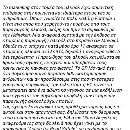
Το marketing στον τομέα του αλκοόλ έχει σημαντική
επίδραση στην κοινωνία και ιδιαίτερα στους νέους
ανθρώπους. Όπως γνωρίζετε πολύ καλά, η Formula 1
είναι ένα σπορ που χορηγούνταν ευρέως από τους
παραγωγούς αλκοόλ, ακόμη και πριν τη συμφωνία με
την Heineken. Μια αναφορά σχετικά με την έκθεση σε
εταιρείες παραγωγής αλκοόλ στο περσινό GP Μονακό,
έδειξε πως υπήρχαν κατά μέσο όρο 11 αναφορές σε
εταιρείες αλκοόλ ανά λεπτό, δηλαδή 1 αναφορά κάθε 5
δευτερόλεπτα. Η προώθηση του αλκοόλ και μάλιστα σε
θρυλικούς αγώνες, ενισχύει και υπερβαίνει τους
κοινωνικούς κανόνες pro-alcohol. Το GP Μονακό έχει
ένα παγκόσμιο κοινό περίπου 500 εκατομμυρίων
ανθρώπων και αν προσθέσουμε στις προγενέστερες
χορηγικές συμφωνίες την τελευταία, η F1 τείνει να
μετατραπεί από ένα αθλητικό γεγονός σε μια εκδήλωση
που εγγυάται την παγκόσμια προβολή των εταιρειών
παραγωγής αλκοολούχων ποτών.
Σας έχουμε ξαναγράψει τους προβληματισμούς μας επ'
αυτού και στην απάντησή σας, δηλώσατε την δέσμευση,
τόσο προσωπικά όσο και ως FIA στην Οδική Ασφάλεια,
αναφερόμενος στην δουλειά που έχει γίνει με το
πρόγραμμα "Action for Road Safety", σε συνδυασμό με τη