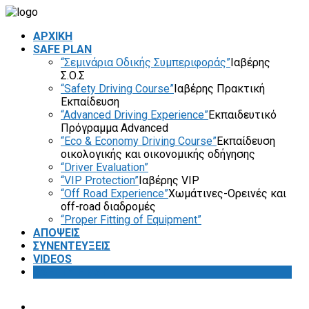
ΑΡΧΙΚΗ
SAFE PLAN
“Σεμινάρια Οδικής Συμπεριφοράς”
Ιαβέρης
Σ.Ο.Σ
“Safety Driving Course”
Ιαβέρης Πρακτική
Εκπαίδευση
“Advanced Driving Experience”
Εκπαιδευτικό
Πρόγραμμα Advanced
“Eco & Economy Driving Course”
Εκπαίδευση
οικολογικής και οικονομικής οδήγησης
“Driver Evaluation”
“VIP Protection”
Ιαβέρης VIP
“Off Road Experience”
Χωμάτινες-Ορεινές και
off-road διαδρομές
“Proper Fitting of Equipment”
ΑΠΟΨΕΙΣ
ΣΥΝΕΝΤΕΥΞΕΙΣ
VIDEOS
SAFETY FIRST