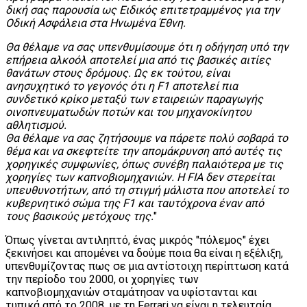
δική σας παρουσία ως Ειδικός επιτετραμμένος για την
Οδική Ασφάλεια στα Ηνωμένα Έθνη.
Θα θέλαμε να σας υπενθυμίσουμε ότι η οδήγηση υπό την
επήρεια αλκοόλ αποτελεί μια από τις βασικές αιτίες
θανάτων στους δρόμους. Ως εκ τούτου, είναι
ανησυχητικό το γεγονός ότι η F1 αποτελεί πια
συνδετικό κρίκο μεταξύ των εταιρειών παραγωγής
οινοπνευματωδών ποτών και του μηχανοκίνητου
αθλητισμού.
Θα θέλαμε να σας ζητήσουμε να πάρετε πολύ σοβαρά το
θέμα και να σκεφτείτε την απομάκρυνση από αυτές τις
χορηγικές συμφωνίες, όπως συνέβη παλαιότερα με τις
χορηγίες των καπνοβιομηχανιών. Η FIA δεν στερείται
υπευθυνοτήτων, από τη στιγμή μάλιστα που αποτελεί το
κυβερνητικό σώμα της F1 και ταυτόχρονα έναν από
τους βασικούς μετόχους της.
"
Όπως γίνεται αντιληπτό, ένας μικρός "πόλεμος" έχει
ξεκινήσει και απομένει να δούμε ποια θα είναι η εξέλιξη,
υπενθυμίζοντας πως σε μια αντίστοιχη περίπτωση κατά
την περίοδο του 2000, οι χορηγίες των
καπνοβιομηχανιών σταμάτησαν να υφίστανται και
τυπικά από το 2008, με τη Ferrari να είναι η τελευταία