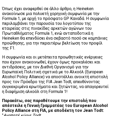
Όπως έχει αναφερθεί σε άλλο άρθρο, η Heineken
ανακοίνωσε μια πολυετή χορηγική συμφωνία με την
Formula 1, με αρχή το πρόσφατο GP Καναδά. Η συμφωνία
περιλαμβάνει την παρουσία του λογοτύπου της
εταιρείας στις πινακίδες αρκετών αγώνων του
Πρωταθλήματος Formula 1, ενώ ανταποδοτικά η
Heineken θα επενδύσει ένα σεβαστό ποσό σε καμπάνιες
προώθησης, για την περαιτέρω βελτίωση του προφίλ
της F1.
Η συμφωνία και οι μετέπειτα προωθητικές ενέργειες
που έχουν ανακοινωθεί, έχουν όμως προκαλέσει και
αντιδράσεις, με τον Διεθνή Οργανισμό για την
Ευρωπαϊκή Πολιτική σχετικά με το Αλκοόλ (European
Alcohol Policy Alliance) να αποστέλλει ανοικτή επιστολή
προς τον Πρόεδρο της FIA Jean Todt, απευθύνοντας
συγκεκριμένα ερωτήματα και ζητώντας, να απαγορευτεί
η διαφήμιση αλκοόλ στη Formula 1!
Παρακάτω, σας παραθέτουμε την επιστολή που
απέστειλε η Γενική Γραμματέας του European Alcohol
Policy Alliance στη FIA, με αποδέκτη τον Jean Todt:
"
Αγαπητέ κύριε Todt