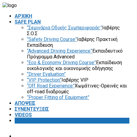
ΑΡΧΙΚΗ
SAFE PLAN
“Σεμινάρια Οδικής Συμπεριφοράς”
Ιαβέρης
Σ.Ο.Σ
“Safety Driving Course”
Ιαβέρης Πρακτική
Εκπαίδευση
“Advanced Driving Experience”
Εκπαιδευτικό
Πρόγραμμα Advanced
“Eco & Economy Driving Course”
Εκπαίδευση
οικολογικής και οικονομικής οδήγησης
“Driver Evaluation”
“VIP Protection”
Ιαβέρης VIP
“Off Road Experience”
Χωμάτινες-Ορεινές και
off-road διαδρομές
“Proper Fitting of Equipment”
ΑΠΟΨΕΙΣ
ΣΥΝΕΝΤΕΥΞΕΙΣ
VIDEOS
SAFETY FIRST