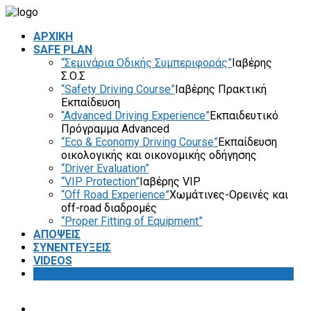
ΑΡΧΙΚΗ
SAFE PLAN
“Σεμινάρια Οδικής Συμπεριφοράς”
Ιαβέρης
Σ.Ο.Σ
“Safety Driving Course”
Ιαβέρης Πρακτική
Εκπαίδευση
“Advanced Driving Experience”
Εκπαιδευτικό
Πρόγραμμα Advanced
“Eco & Economy Driving Course”
Εκπαίδευση
οικολογικής και οικονομικής οδήγησης
“Driver Evaluation”
“VIP Protection”
Ιαβέρης VIP
“Off Road Experience”
Χωμάτινες-Ορεινές και
off-road διαδρομές
“Proper Fitting of Equipment”
ΑΠΟΨΕΙΣ
ΣΥΝΕΝΤΕΥΞΕΙΣ
VIDEOS
SAFETY FIRST