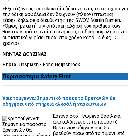
«Εξετάζοντας τα τελευταία δέκα χρόνια, τα στοιχεία για
την οδική ασφάλεια δεν δείχνουν (πλέον) πτωτική
τάση», δήλωσε ο διευθυντής της SWOV, Martin Damen,
«Όμως, με αυτή την απότομη αύξηση του αριθμού των
θανάτων από τροχαία ατυχήματα, η οδική ασφάλεια έχει
ουσιαστικά γυρίσει πίσω στο χρόνο κατά 14 έως 15
χρόνια».
ΝΩΝΤΑΣ ΔΟΥΖΙΝΑΣ
Photo:
Unsplash - Fons Heijnsbroek
Περισσότερα
Safety First
Χριστούγεννα: Σημαντικό ποσοστό Βρετανών θα
οδηγήσει υπό επήρεια αλκοόλ ή ναρκωτικών
Έρευνα στο Ηνωμένο Βασίλειο,
αποκαλύπτει ότι το ποσοστό
Βρετανών οδηγών που θα
βρεθούν πίσω από το τιμόνι υπό