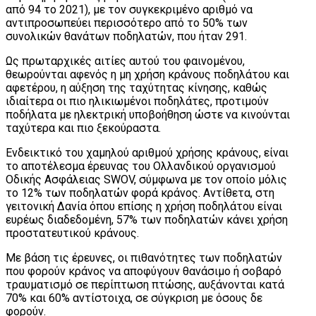
από 94 το 2021), με τον συγκεκριμένο αριθμό να
αντιπροσωπεύει περισσότερο από το 50% των
συνολικών θανάτων ποδηλατών, που ήταν 291.
Ως πρωταρχικές αιτίες αυτού του φαινομένου,
θεωρούνται αφενός η μη χρήση κράνους ποδηλάτου και
αφετέρου, η αύξηση της ταχύτητας κίνησης, καθώς
ιδιαίτερα οι πιο ηλικιωμένοι ποδηλάτες, προτιμούν
ποδήλατα με ηλεκτρική υποβοήθηση ώστε να κινούνται
ταχύτερα και πιο ξεκούραστα.
Ενδεικτικό του χαμηλού αριθμού χρήσης κράνους, είναι
το αποτέλεσμα έρευνας του Ολλανδικού οργανισμού
Οδικής Ασφάλειας SWOV, σύμφωνα με τον οποίο μόλις
το 12% των ποδηλατών φορά κράνος. Αντίθετα, στη
γειτονική Δανία όπου επίσης η χρήση ποδηλάτου είναι
ευρέως διαδεδομένη, 57% των ποδηλατών κάνει χρήση
προστατευτικού κράνους.
Με βάση τις έρευνες, οι πιθανότητες των ποδηλατών
που φορούν κράνος να αποφύγουν θανάσιμο ή σοβαρό
τραυματισμό σε περίπτωση πτώσης, αυξάνονται κατά
70% και 60% αντίστοιχα, σε σύγκριση με όσους δε
φορούν.