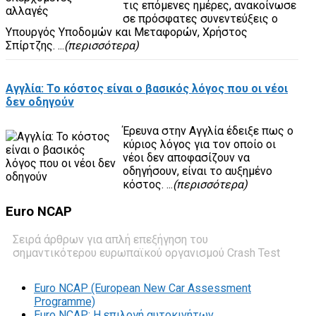
τις επόμενες ημέρες, ανακοίνωσε
σε πρόσφατες συνεντεύξεις ο
Υπουργός Υποδομών και Μεταφορών, Χρήστος
Σπίρτζης. ...
(περισσότερα)
Αγγλία: Το κόστος είναι ο βασικός λόγος που οι νέοι
δεν οδηγούν
Έρευνα στην Αγγλία έδειξε πως ο
κύριος λόγος για τον οποίο οι
νέοι δεν αποφασίζουν να
οδηγήσουν, είναι το αυξημένο
κόστος. ...
(περισσότερα)
Euro
NCAP
Σειρά άρθρων για απλή επεξήγηση του
σημαντικότερου ευρωπαϊκού οργανισμού Crash Test
Euro NCAP (European New Car Assessment
Programme)
Euro NCAP: Η επιλογή αυτοκινήτων