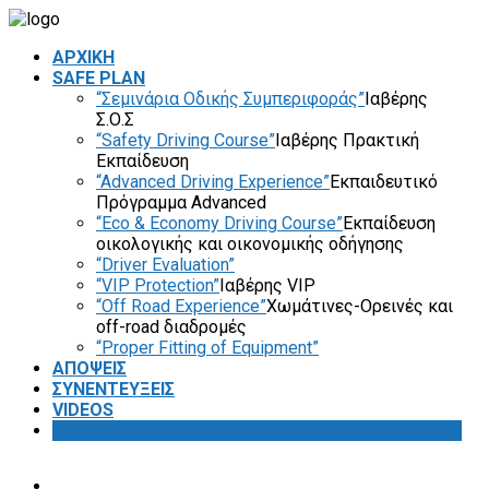
ΑΡΧΙΚΗ
SAFE PLAN
“Σεμινάρια Οδικής Συμπεριφοράς”
Ιαβέρης
Σ.Ο.Σ
“Safety Driving Course”
Ιαβέρης Πρακτική
Εκπαίδευση
“Advanced Driving Experience”
Εκπαιδευτικό
Πρόγραμμα Advanced
“Eco & Economy Driving Course”
Εκπαίδευση
οικολογικής και οικονομικής οδήγησης
“Driver Evaluation”
“VIP Protection”
Ιαβέρης VIP
“Off Road Experience”
Χωμάτινες-Ορεινές και
off-road διαδρομές
“Proper Fitting of Equipment”
ΑΠΟΨΕΙΣ
ΣΥΝΕΝΤΕΥΞΕΙΣ
VIDEOS
SAFETY FIRST