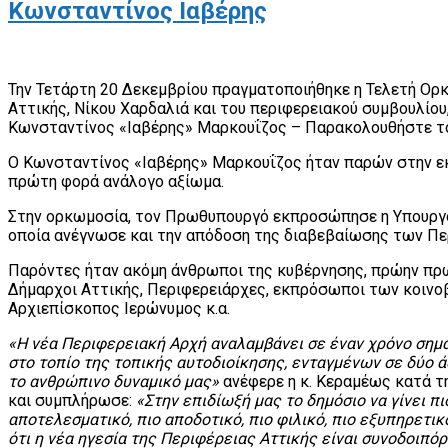
Κωνσταντίνος Ιαβέρης
Την Τετάρτη 20 Δεκεμβρίου πραγματοποιήθηκε η Τελετή Ορ
Αττικής, Νίκου Χαρδαλιά και του περιφερειακού συμβουλίου
Κωνσταντίνος «Ιαβέρης» Μαρκουΐζος – Παρακολουθήστε το 
Ο Κωνσταντίνος «Ιαβέρης» Μαρκουΐζος ήταν παρών στην ε
πρώτη φορά ανάλογο αξίωμα.
Στην ορκωμοσία, τον Πρωθυπουργό εκπροσώπησε η Υπουργό
οποία ανέγνωσε και την απόδοση της διαβεβαίωσης των Π
Παρόντες ήταν ακόμη άνθρωποι της κυβέρνησης, πρώην πρω
Δήμαρχοι Αττικής, Περιφερειάρχες, εκπρόσωποι των κοινο
Αρχιεπίσκοπος Ιερώνυμος κ.α.
«Η νέα Περιφερειακή Αρχή αναλαμβάνει σε έναν χρόνο σημ
στο τοπίο της τοπικής αυτοδιοίκησης, ενταγμένων σε δύο ά
το ανθρώπινο δυναμικό μας»
ανέφερε η κ. Κεραμέως κατά τη
και συμπλήρωσε:
«Στην επιδίωξή μας το δημόσιο να γίνει πιο
αποτελεσματικό, πιο αποδοτικό, πιο φιλικό, πιο εξυπηρετικ
ότι η νέα ηγεσία της Περιφέρειας Αττικής είναι συνοδοιπό