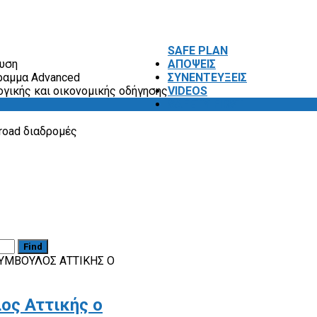
SAFE PLAN
ευση
ΑΠΟΨΕΙΣ
ραμμα Advanced
ΣΥΝΕΝΤΕΥΞΕΙΣ
ογικής και οικονομικής οδήγησης
VIDEOS
SAFETY FIRST
road διαδρομές
Find
ΣΎΜΒΟΥΛΟΣ ΑΤΤΙΚΉΣ Ο
ος Αττικής ο