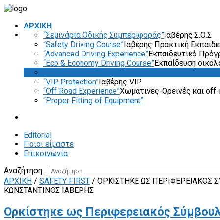
ΑΡΧΙΚΗ
“Σεμινάρια Οδικής Συμπεριφοράς”
Ιαβέρης Σ.Ο.Σ
“Safety Driving Course”
Ιαβέρης Πρακτική Εκπαίδ
“Advanced Driving Experience”
Εκπαιδευτικό Πρόγ
“Eco & Economy Driving Course”
Εκπαίδευση οικολ
“Driver Evaluation”
“VIP Protection”
Ιαβέρης VIP
“Off Road Experience”
Χωμάτινες-Ορεινές και off-
“Proper Fitting of Equipment”
Editorial
Ποιοι είμαστε
Επικοινωνία
Αναζήτηση...
ΑΡΧΙΚΗ
/
SAFETY FIRST
/
ΟΡΚΊΣΤΗΚΕ ΩΣ ΠΕΡΙΦΕΡΕΙΑΚΌΣ 
ΚΩΝΣΤΑΝΤΊΝΟΣ ΙΑΒΈΡΗΣ
Ορκίστηκε ως Περιφερειακός Σύμβουλ