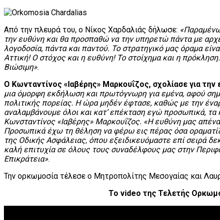
Από την πλευρά του, ο Νίκος Χαρδαλιάς δήλωσε:
«Παραμένω
την ευθύνη και θα προσπαθώ να την υπηρετώ πάντα με αρχές
λογοδοσία, πάντα και παντού. Το στρατηγικό μας όραμα είν
Αττική! Ο στόχος και η ευθύνη! Το στοίχημα και η πρόκληση
Βιώσιμη»
.
Ο Κωνταντίνος «Ιαβέρης» Μαρκουΐζος, σχολίασε για τη
μια όμορφη εκδήλωση και πρωτόγνωρη για εμένα, αφού σημ
πολιτικής πορείας. Η ώρα μηδέν έφτασε, καθώς με την ένα
αναλαμβάνουμε όλοι και κατ’ επέκταση εγώ προσωπικά, τα 
Κωνσταντίνος «Ιαβέρης» Μαρκουΐζος. «Η ευθύνη μας απέναν
Προσωπικά έχω τη θέληση να φέρω εις πέρας όσα οραματίζ
της Οδικής Ασφάλειας, όπου εξειδικευόμαστε επί σειρά δε
καλή επιτυχία σε όλους τους συναδέλφους μας στην Περιφέ
Επικράτεια»
.
Την ορκωμοσία τέλεσε ο Μητροπολίτης Μεσογαίας και Λαυρ
Το video της Τελετής Ορκωμ