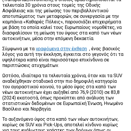
τελευταία 30 χρόνια στους τομείς της Οδικής
Ασφάλειας και της μείωσης του περιβαλλοντικού
αποτυπώματος των μεταφορών, σε συνεργασία με την
καμπάνια «Καθαρές Πόλεις», παρουσιάζει επιχειρήματα
με βάση τα οποία καλεί τους Ευρωπαίους νομοθέτες, να
διασφαλίσουν τη μείωση του ύψους στα καπό των νέων
αυτοκινήτων, μέσα στην επόμενη δεκαετία.
Σύμφωνα με τα
γραφόμενα στην έκθεση
, ένας βασικός
λόγος για αυτή την έκκληση, έγκειται στο γεγονός ότι τα
υψηλότερα καπό είναι περισσότερο επικίνδυνα σε
περιπτώσεις ατυχημάτων.
Ωστόσο, ιδιαίτερα τα τελευταία χρόνια, όταν και τα SUV
αναδείχθηκαν σταδιακά στην πιο δημοφιλή κατηγορία
του αγοραστικού κοινού, το μέσο ύψος στα καπό των
νέων αυτοκινήτων έχει αυξηθεί από 76,9 (2010) σε 83,8
(2024) εκατοστά, όπως προκύπτει από ανάλυση των
στατιστικών δεδομένων σε Ευρωπαϊκή Ένωση, Ηνωμένο
Βασίλειο και Νορβηγία.
Το αυξανόμενο ύψος στα καπό των νέων αυτοκινήτων,
κυρίως σε SUV και Pick-Ups, αποτελεί κίνδυνο κυρίως
για τους ευάλωτους χρήστες των δρόμων όπως οι