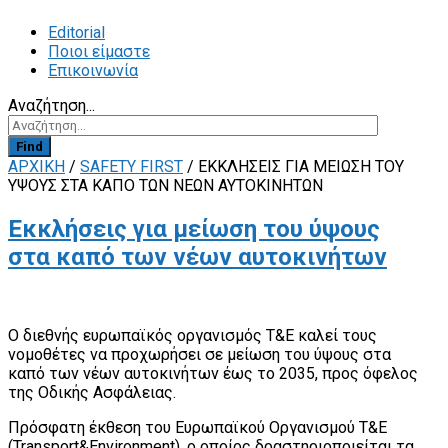
Editorial
Ποιοι είμαστε
Επικοινωνία
Αναζήτηση...
Find
ΑΡΧΙΚΗ
/
SAFETY FIRST
/
ΕΚΚΛΉΣΕΙΣ ΓΙΑ ΜΕΊΩΣΗ ΤΟΥ
ΎΨΟΥΣ ΣΤΑ ΚΑΠΌ ΤΩΝ ΝΈΩΝ ΑΥΤΟΚΙΝΉΤΩΝ
Εκκλήσεις για μείωση του ύψους
στα καπό των νέων αυτοκινήτων
Ο διεθνής ευρωπαϊκός οργανισμός T&E καλεί τους
νομοθέτες να προχωρήσει σε μείωση του ύψους στα
καπό των νέων αυτοκινήτων έως το 2035, προς όφελος
της Οδικής Ασφάλειας.
Πρόσφατη έκθεση του Ευρωπαϊκού Οργανισμού T&E
(Transport&Environment), ο οποίος δραστηριοποιείται τα