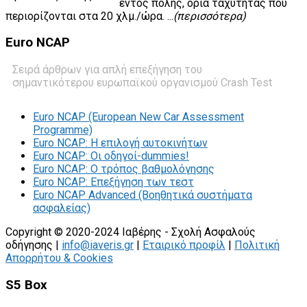
εντός πόλης, όρια ταχύτητας που
περιορίζονται στα 20 χλμ./ώρα. ...
(περισσότερα)
Euro
NCAP
Σειρά άρθρων για απλή επεξήγηση του
σημαντικότερου ευρωπαϊκού οργανισμού Crash Test
Euro NCAP (European New Car Assessment
Programme)
Euro NCAP: Η επιλογή αυτοκινήτων
Euro NCAP: Οι οδηγοί-dummies!
Euro NCAP: O τρόπος βαθμολόγησης
Euro NCAP: Επεξήγηση των τεστ
Euro NCAP Advanced (Βοηθητικά συστήματα
ασφαλείας)
Copyright © 2020-2024 Ιαβέρης - Σχολή Ασφαλούς
οδήγησης |
info@iaveris.gr
|
Εταιρικό προφίλ
|
Πολιτική
Απορρήτου & Cookies
S5 Box