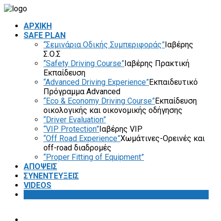
ΑΡΧΙΚΗ
SAFE PLAN
“Σεμινάρια Οδικής Συμπεριφοράς”
Ιαβέρης
Σ.Ο.Σ
“Safety Driving Course”
Ιαβέρης Πρακτική
Εκπαίδευση
“Advanced Driving Experience”
Εκπαιδευτικό
Πρόγραμμα Advanced
“Eco & Economy Driving Course”
Εκπαίδευση
οικολογικής και οικονομικής οδήγησης
“Driver Evaluation”
“VIP Protection”
Ιαβέρης VIP
“Off Road Experience”
Χωμάτινες-Ορεινές και
off-road διαδρομές
“Proper Fitting of Equipment”
ΑΠΟΨΕΙΣ
ΣΥΝΕΝΤΕΥΞΕΙΣ
VIDEOS
SAFETY FIRST