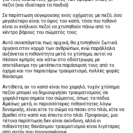
πεζοί (και ιδιαίτερα τα παιδιά).
Σε περίπτωση σύγκρουσης ενός οχήματος με πεζό, όσο
μεγαλύτερο είναι το ύψος του καπό, τόσο πιο πιθανό
είναι οι ενήλικοι πεζοί να χτυπηθούν πάνω από το
κέντρο βάρους του σώματός τους.
Αυτό συνεπάγεται πως αρχικά, θα χτυπηθούν ζωτικά
όργανα στον κορμό των ανθρώπων, ενώ παράλληλα
αυξάνεται η πιθανότητα μετά το χτύπημα, αυτοί να
πέσουν εμπρός και κάτω στο οδόστρωμα, με
αποτέλεσμα την μετέπειτα παράσυρσή τους από το
όχημα και τον περαιτέρω τραυματισμό, πολλές φορές
θανάσιμα.
Αντίθετα, αν το καπό είναι πιο χαμηλό, τυχόν χτύπημα
πεζού μπορεί να δημιουργήσει τραυματισμούς σε
χαμηλότερα σημεία του σώματος, όπως τα πόδια.
Αμέσως μετά, οι περισσότερες πιθανότητες λόγω
δυναμικής, είναι είτε το σώμα να πέσει στο πλάι, είτε να
βρεθεί στο καπό και έπειτα στο πλάι. Προφανώς, μια
τέτοια περίπτωση δεν είναι ακίνδυνη, αλλά οι
πιθανότητες θανάσιμου τραυματισμού είναι λιγότερες
από αυτήν που προαναφέραμε.