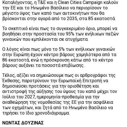
Καταλήγοντας, η T&E και η Clean Cities Campaign καλούν
την ΕΕ και το Ηνωμένο Βασίλειο να περιορίσουν το
μέγιστο ύψος των καπό των αυτοκινήτων που θα
βρίσκονται στην αγορά από το 2035, στα 85 εκατοστά.
Το σκεπτικό είναι πως το συγκεκριμένο όριο, μπορεί να
βοηθήσει στην προστασία του 95% των ενήλικων πεζών
γυναικών που εμπλέκονται σε ατυχήματα.
Ο λόγος είναι πως μόνο το 5% των ενήλικων γυναικών
στην Ευρώπη έχουν κέντρο βάρους χαμηλότερα από τα
86 εκατοστά, ενώ η πρόσκρουση κάτω από το κέντρο
βάρους αυξάνει τα ποσοστά επιβίωσης.
Τέλος, αξίζει να σημειώσουμε πως οι αρθρογράφοι της
Έκθεσης, παροτρύνουν την Ευρωπαϊκή Επιτροπή να
δημοσιεύσει προτάσεις για την οριοθέτηση και
αντιστροφή της αύξησης του ύψους του καπό μέχρι τον
Ιούλιο του 2027, ημερομηνία-προθεσμία για την
αναθεώρηση της νομοθεσίας της ΕΕ για την ασφάλεια
των οχημάτων, και ζητά από το Ηνωμένο Βασίλειο να
τηρήσει το ίδιο χρονοδιάγραμμα.
ΝΩΝΤΑΣ ΔΟΥΖΙΝΑΣ