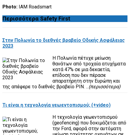
Photo:
IAM Roadsmart
Περισσότερα
Safety First
Στην Πολωνία το διεθνές βραβείο Οδικής Ασφάλειας
2023
Η Πολωνία πέτυχε μείωση
θανάτων από τροχαία ατυχήματα
κατά 47% σε μια δεκαετία,
επίδοση που δεν πέρασε
απαρατήρητη στην Ευρώπη και
της απέφερε το διεθνές βραβείο PIN. ...
(περισσότερα)
Τι είναι η τεχνολογία γεωεντοπισμού; (+video)
Η τεχνολογία γεωεντοπισμού
(geofencing) που δοκιμάζεται από
την Ford, αφορά στην αυτόματη
μείωση ταχύτητας οχημάτων σε