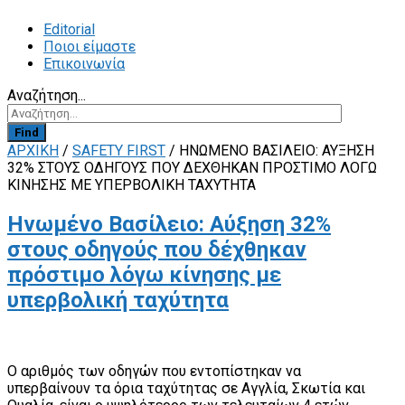
Editorial
Ποιοι είμαστε
Επικοινωνία
Αναζήτηση...
Find
ΑΡΧΙΚΗ
/
SAFETY FIRST
/
ΗΝΩΜΈΝΟ ΒΑΣΊΛΕΙΟ: ΑΎΞΗΣΗ
32% ΣΤΟΥΣ ΟΔΗΓΟΎΣ ΠΟΥ ΔΈΧΘΗΚΑΝ ΠΡΌΣΤΙΜΟ ΛΌΓΩ
ΚΊΝΗΣΗΣ ΜΕ ΥΠΕΡΒΟΛΙΚΉ ΤΑΧΎΤΗΤΑ
Ηνωμένο Βασίλειο: Αύξηση 32%
στους οδηγούς που δέχθηκαν
πρόστιμο λόγω κίνησης με
υπερβολική ταχύτητα
Ο αριθμός των οδηγών που εντοπίστηκαν να
υπερβαίνουν τα όρια ταχύτητας σε Αγγλία, Σκωτία και