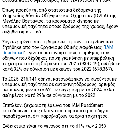
Ουαλία, είναι ο υψηλότερος των τελευταίων 4 ετών.
Όπως προκύπτει από στατιστικά δεδομένα της
Υπηρεσίας Αδειών Οδήγησης και Οχημάτων (DVLA) της
Μεγάλης Βρετανίας, τα κρούσματα κίνησης με
υπερβολική ταχύτητα στους δρόμους της χώρας, έχουν
αυξηθεί σημαντικά.
Συγκεκριμένα, από τη δημοσίευση των στοιχείων που
ζητήθηκε από τον Οργανισμό Οδικής Ασφάλειας “
IAM
Roadsmart
” , γίνεται κατανοητό πως ο αριθμός των
οδηγών που δέχθηκαν ποινή για κίνηση με υπερβολική
ταχύτητα κατά τη διάρκεια του 2025 (939.519), αυξήθηκε
κατά 32% σε σύγκριση με εκείνον του 2022 (678.367).
Το 2025, 216.141 οδηγοί καταγράφηκαν να κινούνται με
υπερβολική ταχύτητα σε αυτοκινητόδρομους, αριθμός
μειωμένος μεν κατά 6% σε σύγκριση με το 2024, αλλά
αυξημένος κατά 29% σε σύγκριση με το 2022.
Επιπλέον, ξεχωριστή έρευνα του IAM RoadSmart
καταδεικνύει πως ολοένα και περισσότεροι οδηγοί
παραδέχονται ότι παραβιάζουν τα όρια ταχύτητας.
Ενδεικτικό είναι το γεγονός ότι το 61% των 2.053