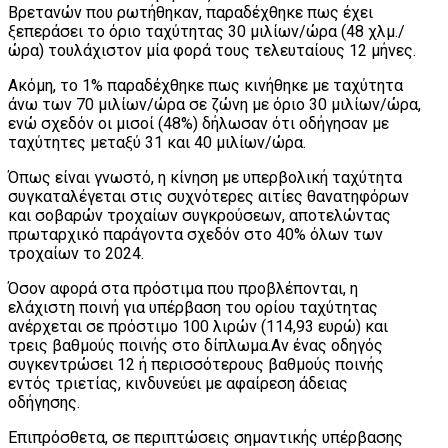
Βρετανών που ρωτήθηκαν, παραδέχθηκε πως έχει
ξεπεράσει το όριο ταχύτητας 30 μιλίων/ώρα (48 χλμ./
ώρα) τουλάχιστον μία φορά τους τελευταίους 12 μήνες.
Ακόμη, το 1% παραδέχθηκε πως κινήθηκε με ταχύτητα
άνω των 70 μιλίων/ώρα σε ζώνη με όριο 30 μιλίων/ώρα,
ενώ σχεδόν οι μισοί (48%) δήλωσαν ότι οδήγησαν με
ταχύτητες μεταξύ 31 και 40 μιλίων/ώρα.
Όπως είναι γνωστό, η κίνηση με υπερβολική ταχύτητα
συγκαταλέγεται στις συχνότερες αιτίες θανατηφόρων
και σοβαρών τροχαίων συγκρούσεων, αποτελώντας
πρωταρχικό παράγοντα σχεδόν στο 40% όλων των
τροχαίων το 2024.
Όσον αφορά στα πρόστιμα που προβλέπονται, η
ελάχιστη ποινή για υπέρβαση του ορίου ταχύτητας
ανέρχεται σε πρόστιμο 100 λιρών (114,93 ευρώ) και
τρεις βαθμούς ποινής στο δίπλωμα.Αν ένας οδηγός
συγκεντρώσει 12 ή περισσότερους βαθμούς ποινής
εντός τριετίας, κινδυνεύει με αφαίρεση άδειας
οδήγησης.
Επιπρόσθετα, σε περιπτώσεις σημαντικής υπέρβασης