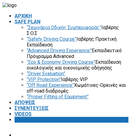
ΑΡΧΙΚΗ
SAFE PLAN
“Σεμινάρια Οδικής Συμπεριφοράς”
Ιαβέρης
Σ.Ο.Σ
“Safety Driving Course”
Ιαβέρης Πρακτική
Εκπαίδευση
“Advanced Driving Experience”
Εκπαιδευτικό
Πρόγραμμα Advanced
“Eco & Economy Driving Course”
Εκπαίδευση
οικολογικής και οικονομικής οδήγησης
“Driver Evaluation”
“VIP Protection”
Ιαβέρης VIP
“Off Road Experience”
Χωμάτινες-Ορεινές και
off-road διαδρομές
“Proper Fitting of Equipment”
ΑΠΟΨΕΙΣ
ΣΥΝΕΝΤΕΥΞΕΙΣ
VIDEOS
SAFETY FIRST