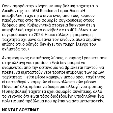
Όσον αφορά στην κίνηση με υπερβολική ταχύτητα, ο
Διευθυντής του IAM Roadsmart πρόσθεσε: «Η
υπερβολική ταχύτητα είναι ένας από τους κύριους
παράγοντες στις πιο σοβαρές συγκρούσεις στους
δρόμους μας. Κυβερνητικά στοιχεία δείχνουν ότι η
υπερβολική ταχύτητα συνέβαλε στο 40% όλων των
συγκρούσεων το 2024. Η ακατάλληλη ή παράνομη
ταχύτητα όχι μόνο αυξάνει τον κίνδυνο, αλλά σημαίνει
επίσης ότι ο οδηγός δεν έχει τον πλήρη έλεγχο του
οχήματός του».
Αναφερόμενος σε πιθανές λύσεις, ο κύριος Lyes εστίασε
στην αλλαγή νοοτροπίας: «Ενώ δεν μπορεί να
αναμένεται από την αστυνομία να βρίσκεται παντού, θα
πρέπει να εξεταστούν νέοι τρόποι επιβολής των ορίων
ταχύτητας – είτε μέσω καμερών μέσου όρου ταχύτητας
είτε σταθερών καμερών είτε εναλλακτικών μέσων.
Πάνω απ’ όλα, πρέπει να δούμε μια αλλαγή νοοτροπίας.
Η υπερβολική ταχύτητα έχει σοβαρές συνέπειες, αλλά
το γεγονός ότι είναι τόσο διαδεδομένη υποδηλώνει ένα
πολιτισμικό πρόβλημα που πρέπει να αντιμετωπιστεί».
ΝΩΝΤΑΣ ΔΟΥΖΙΝΑΣ