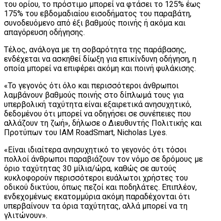
του ορίου, το πρόστιμο μπορεί να φτάσει το 125% έως
175% του εβδομαδιαίου εισοδήματος του παραβάτη,
συνοδευόμενο από έξι βαθμούς ποινής ή ακόμα και
απαγόρευση οδήγησης.
Τέλος, ανάλογα με τη σοβαρότητα της παράβασης,
ενδέχεται να ασκηθεί δίωξη για επικίνδυνη οδήγηση, η
οποία μπορεί να επιφέρει ακόμη και ποινή φυλάκισης.
«Το γεγονός ότι όλο και περισσότεροι άνθρωποι
λαμβάνουν βαθμούς ποινής στο δίπλωμά τους για
υπερβολική ταχύτητα είναι εξαιρετικά ανησυχητικό,
δεδομένου ότι μπορεί να οδηγήσει σε συνέπειες που
αλλάζουν τη ζωή», δήλωσε ο Διευθυντής Πολιτικής και
Προτύπων του IAM RoadSmart, Nicholas Lyes.
«Είναι ιδιαίτερα ανησυχητικό το γεγονός ότι τόσοι
πολλοί άνθρωποι παραβιάζουν τον νόμο σε δρόμους με
όριο ταχύτητας 30 μίλια/ώρα, καθώς σε αυτούς
κυκλοφορούν περισσότεροι ευάλωτοι χρήστες του
οδικού δικτύου, όπως πεζοί και ποδηλάτες. Επιπλέον,
ενδεχομένως εκατομμύρια ακόμη παραδέχονται ότι
υπερβαίνουν τα όρια ταχύτητας, αλλά μπορεί να τη
γλιτώνουν».