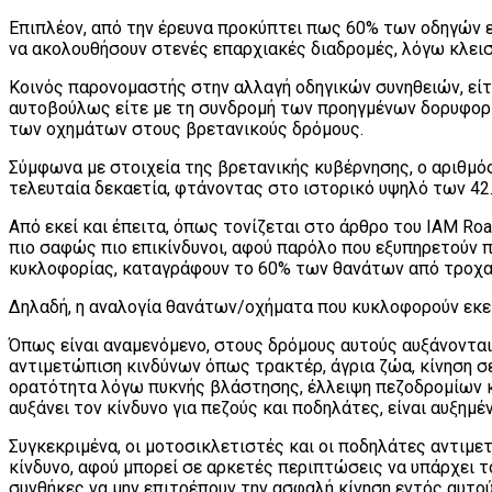
Επιπλέον, από την έρευνα προκύπτει πως 60% των οδηγών
να ακολουθήσουν στενές επαρχιακές διαδρομές, λόγω κλει
Κοινός παρονομαστής στην αλλαγή οδηγικών συνηθειών, είτε
αυτοβούλως είτε με τη συνδρομή των προηγμένων δορυφορι
των οχημάτων στους βρετανικούς δρόμους.
Σύμφωνα με στοιχεία της βρετανικής κυβέρνησης, ο αριθμός
τελευταία δεκαετία, φτάνοντας στο ιστορικό υψηλό των 42
Από εκεί και έπειτα, όπως τονίζεται στο άρθρο του IAM Road
πιο σαφώς πιο επικίνδυνοι, αφού παρόλο που εξυπηρετούν 
κυκλοφορίας, καταγράφουν το 60% των θανάτων από τροχα
Δηλαδή, η αναλογία θανάτων/οχήματα που κυκλοφορούν εκεί
Όπως είναι αναμενόμενο, στους δρόμους αυτούς αυξάνονται 
αντιμετώπιση κινδύνων όπως τρακτέρ, άγρια ζώα, κίνηση σ
ορατότητα λόγω πυκνής βλάστησης, έλλειψη πεζοδρομίων 
αυξάνει τον κίνδυνο για πεζούς και ποδηλάτες, είναι αυξημέν
Συγκεκριμένα, οι μοτοσικλετιστές και οι ποδηλάτες αντιμ
κίνδυνο, αφού μπορεί σε αρκετές περιπτώσεις να υπάρχει τ
συνθήκες να μην επιτρέπουν την ασφαλή κίνηση εντός αυτο