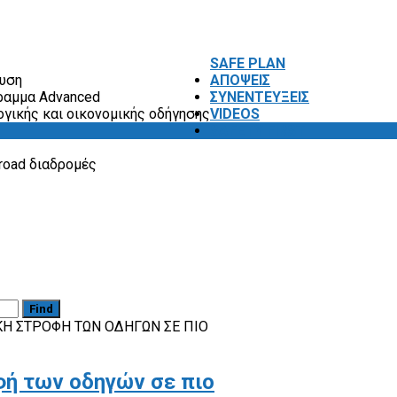
SAFE PLAN
ευση
ΑΠΟΨΕΙΣ
ραμμα Advanced
ΣΥΝΕΝΤΕΥΞΕΙΣ
ογικής και οικονομικής οδήγησης
VIDEOS
SAFETY FIRST
road διαδρομές
Find
ΚΉ ΣΤΡΟΦΉ ΤΩΝ ΟΔΗΓΏΝ ΣΕ ΠΙΟ
φή των οδηγών σε πιο