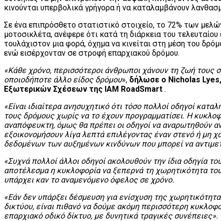
κινούνται υπερβολικά γρήγορα ή να καταλαμβάνουν λανθασ
Σε ένα επιπρόσθετο στατιστικό στοιχείο, το 72% των μελώ
μοτοσικλέτα, ανέφερε ότι κατά τη διάρκεια του τελευταίου 
τουλάχιστον μια φορά, όχημα να κινείται στη μέση του δρόμ
ενώ εισέρχονταν σε στροφή επαρχιακού δρόμου.
«Κάθε χρόνο, περισσότεροι άνθρωποι χάνουν τη ζωή τους 
οποιοδήποτε άλλο είδος δρόμου
»,
δήλωσε ο Nicholas Lyes,
Εξωτερικών Σχέσεων της IAM RoadSmart
.
«Είναι ιδιαίτερα ανησυχητικό ότι τόσο πολλοί οδηγοί κατα
τους δρόμους χωρίς να το έχουν προγραμματίσει. Η κυκλο
αναπόφευκτη, όμως θα πρέπει οι οδηγοί να αναρωτηθούν αν
εξοικονομήσουν λίγα λεπτά επιλέγοντας έναν στενό ή μη χ
δεδομένων των αυξημένων κινδύνων που μπορεί να αντιμε
«Συχνά πολλοί άλλοι οδηγοί ακολουθούν την ίδια οδηγία το
αποτέλεσμα η κυκλοφορία να ξεπερνά τη χωρητικότητα του 
υπάρχει καν το αναμενόμενο όφελος σε χρόνο.
«Εάν δεν υπάρξει δέσμευση για ενίσχυση της χωρητικότητα
δικτύου, είναι πιθανό να δούμε ακόμη περισσότερη κυκλοφ
επαρχιακό οδικό δίκτυο, με δυνητικά τραγικές συνέπειες».