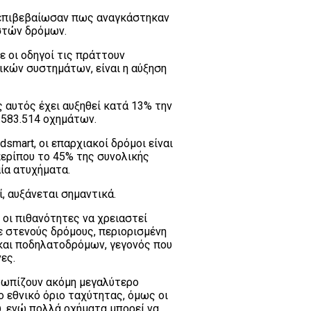
 επιβεβαίωσαν πως αναγκάστηκαν
στών δρόμων.
 οι οδηγοί τις πράττουν
κών συστημάτων, είναι η αύξηση
 αυτός έχει αυξηθεί κατά 13% την
.583.514 οχημάτων.
smart, οι επαρχιακοί δρόμοι είναι
περίπου το 45% της συνολικής
ία ατυχήματα.
, αυξάνεται σημαντικά.
οι πιθανότητες να χρειαστεί
ε στενούς δρόμους, περιορισμένη
και ποδηλατοδρόμων, γεγονός που
ες.
ετωπίζουν ακόμη μεγαλύτερο
ο εθνικό όριο ταχύτητας, όμως οι
ύ, ενώ πολλά οχήματα μπορεί να