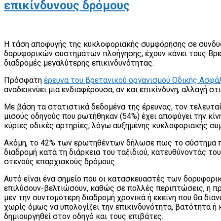
επικίνδυνους δρόμους
Η τάση αποφυγής της κυκλοφοριακής συμφόρησης σε συνδυα
δορυφορικών συστημάτων πλοήγησης, έχουν κάνει τους Βρε
διαδρομές μεγαλύτερης επικινδυνότητας.
Πρόσφατη
έρευνα του βρετανικού οργανισμού Οδικής Ασφά
αναδεικνύει μια ενδιαφέρουσα, αν και επικίνδυνη, αλλαγή στ
Με βάση τα στατιστικά δεδομένα της έρευνας, τον τελευτα
μισούς οδηγούς που ρωτήθηκαν (54%) έχει αποφύγει την κί
κύριες οδικές αρτηρίες, λόγω αυξημένης κυκλοφοριακής συ
Ακόμη, το 42% των ερωτηθέντων δήλωσε πως το σύστημα π
διαδρομή κατά τη διάρκεια του ταξιδιού, κατευθύνοντάς του
στενούς επαρχιακούς δρόμους.
Αυτό είναι ένα σημείο που οι κατασκευαστές των δορυφορ
επιλύσουν-βελτιώσουν, καθώς σε πολλές περιπτώσεις, η πρ
μεν την συντομότερη διαδρομή χρονικά ή εκείνη που θα διαν
χωρίς όμως να υπολογίζει την επικινδυνότητα, βατότητα ή 
δημιουργηθεί στον οδηγό και τους επιβάτες.