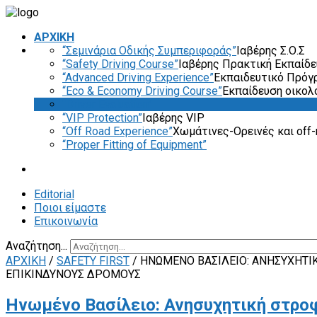
ΑΡΧΙΚΗ
“Σεμινάρια Οδικής Συμπεριφοράς”
Ιαβέρης Σ.Ο.Σ
“Safety Driving Course”
Ιαβέρης Πρακτική Εκπαίδ
“Advanced Driving Experience”
Εκπαιδευτικό Πρόγ
“Eco & Economy Driving Course”
Εκπαίδευση οικολ
“Driver Evaluation”
“VIP Protection”
Ιαβέρης VIP
“Off Road Experience”
Χωμάτινες-Ορεινές και off-
“Proper Fitting of Equipment”
Editorial
Ποιοι είμαστε
Επικοινωνία
Αναζήτηση...
ΑΡΧΙΚΗ
/
SAFETY FIRST
/
ΗΝΩΜΈΝΟ ΒΑΣΊΛΕΙΟ: ΑΝΗΣΥΧΗΤΙ
ΕΠΙΚΊΝΔΥΝΟΥΣ ΔΡΌΜΟΥΣ
Ηνωμένο Βασίλειο: Ανησυχητική στρο