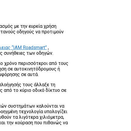
σμός με την ευρεία χρήση
τανούς οδηγούς να προτιμούν
λειας “IAM Roadsmart”
,
ις συνήθειες των οδηγών.
ίο χρόνο περισσότεροι από τους
νηση σε αυτοκινητόδρομους ή
μφόρησης σε αυτά.
λοήγησής τους άλλαξε τη
ς από το κύριο οδικό δίκτυο σε
ικών συστημάτων καλούνται να
οηγμένη τεχνολογία υπολογίζει
υθούν τα λιγότερα χιλιόμετρα,
και την κούραση που πιθανώς να