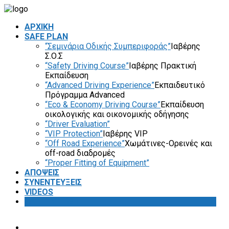
ΑΡΧΙΚΗ
SAFE PLAN
“Σεμινάρια Οδικής Συμπεριφοράς”
Ιαβέρης
Σ.Ο.Σ
“Safety Driving Course”
Ιαβέρης Πρακτική
Εκπαίδευση
“Advanced Driving Experience”
Εκπαιδευτικό
Πρόγραμμα Advanced
“Eco & Economy Driving Course”
Εκπαίδευση
οικολογικής και οικονομικής οδήγησης
“Driver Evaluation”
“VIP Protection”
Ιαβέρης VIP
“Off Road Experience”
Χωμάτινες-Ορεινές και
off-road διαδρομές
“Proper Fitting of Equipment”
ΑΠΟΨΕΙΣ
ΣΥΝΕΝΤΕΥΞΕΙΣ
VIDEOS
SAFETY FIRST