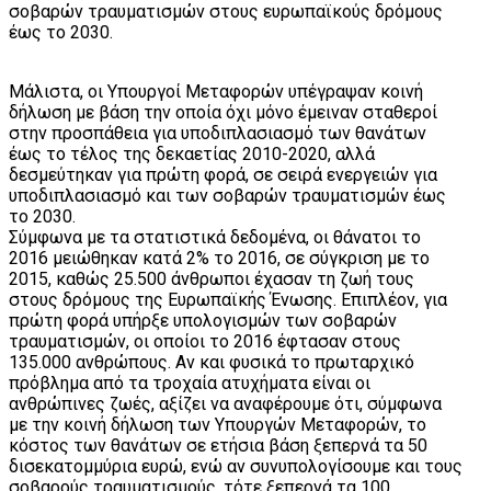
σοβαρών τραυματισμών στους ευρωπαϊκούς δρόμους
έως το 2030.
Μάλιστα, οι Υπουργοί Μεταφορών υπέγραψαν κοινή
δήλωση με βάση την οποία όχι μόνο έμειναν σταθεροί
στην προσπάθεια για υποδιπλασιασμό των θανάτων
έως το τέλος της δεκαετίας 2010-2020, αλλά
δεσμεύτηκαν για πρώτη φορά, σε σειρά ενεργειών για
υποδιπλασιασμό και των σοβαρών τραυματισμών έως
το 2030.
Σύμφωνα με τα στατιστικά δεδομένα, οι θάνατοι το
2016 μειώθηκαν κατά 2% το 2016, σε σύγκριση με το
2015, καθώς 25.500 άνθρωποι έχασαν τη ζωή τους
στους δρόμους της Ευρωπαϊκής Ένωσης. Επιπλέον, για
πρώτη φορά υπήρξε υπολογισμών των σοβαρών
τραυματισμών, οι οποίοι το 2016 έφτασαν στους
135.000 ανθρώπους. Αν και φυσικά το πρωταρχικό
πρόβλημα από τα τροχαία ατυχήματα είναι οι
ανθρώπινες ζωές, αξίζει να αναφέρουμε ότι, σύμφωνα
με την κοινή δήλωση των Υπουργών Μεταφορών, το
κόστος των θανάτων σε ετήσια βάση ξεπερνά τα 50
δισεκατομμύρια ευρώ, ενώ αν συνυπολογίσουμε και τους
σοβαρούς τραυματισμούς, τότε ξεπερνά τα 100