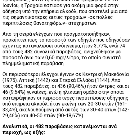
Ιουνίου, η Τροχαία εστίασε για ακόμη μια φορά στην
οδήγηση υπό την επήρεια αλκοόλ, που αποτελεί μια από
τις σημαντικότερες αιτίες τροχαίων -σε πολλές
περιπτώσεις θανατηφόρων- ατυχημάτων.
Από τη σειρά ελέγχων που πραγματοποιήθηκαν,
προκύπτει πως το ποσοστό των οδηγών που οδηγούσαν
έχοντας καταναλώσει οινόπνευμα, ήταν 3,77%, ενώ 74
από τους 482 συνολικά παραβάτες, ανιχνεύθηκαν με
ποσοστό άνω των 0,60 mgr/λίτρο, το οποίο συνιστά
πλημμεληματική παράβαση.
Οι περισσότεροι έλεγχοι έγιναν σε Κεντρική Μακεδονία
(1975), Αττική (1442) και Στερεά Ελλάδα (1144). Από
τους 482 παραβάτες, οι 436 (90,46%) ήταν άντρες και οι
46 (9,54%) γυναίκες, ενώ η ηλικιακή ομάδα στην οποία
καταγράφηκαν οι περισσότερες περιπτώσεις οδήγησης
υπό επήρεια αλκοόλ, ήταν εκείνη των 20-30 ετών (161-
33,4%), ακολουθούμενη από αυτές των 30-40 ετών (142-
29,46%) και 40-50 ετών (90-18,67%).
Αναλυτικά, οι 482 παραβάσεις κατανέμονται ανά
περιοχή, ως εξής: