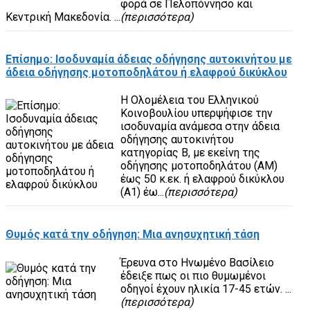
φορά σε Πελοπόννησο και
Κεντρική Μακεδονία. ...
(περισσότερα)
Επίσημο: Ισοδυναμία άδειας οδήγησης αυτοκινήτου με
άδεια οδήγησης μοτοποδηλάτου ή ελαφρού δικύκλου
Η Ολομέλεια του Ελληνικού
Κοινοβουλίου υπερψήφισε την
ισοδυναμία ανάμεσα στην άδεια
οδήγησης αυτοκινήτου
κατηγορίας Β, με εκείνη της
οδήγησης μοτοποδηλάτου (ΑΜ)
έως 50 κ.εκ. ή ελαφρού δικύκλου
(Α1) έω...
(περισσότερα)
Θυμός κατά την οδήγηση: Μια ανησυχητική τάση
Έρευνα στο Ηνωμένο Βασίλειο
έδειξε πως οι πιο θυμωμένοι
οδηγοί έχουν ηλικία 17-45 ετών. ...
(περισσότερα)