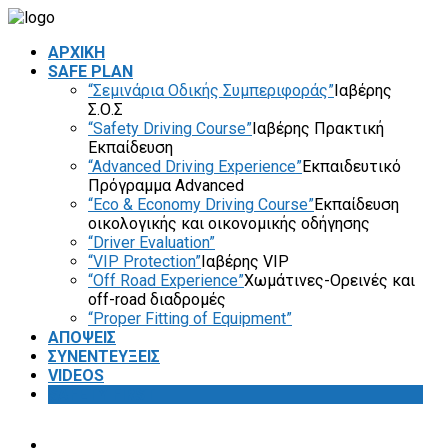
ΑΡΧΙΚΗ
SAFE PLAN
“Σεμινάρια Οδικής Συμπεριφοράς”
Ιαβέρης
Σ.Ο.Σ
“Safety Driving Course”
Ιαβέρης Πρακτική
Εκπαίδευση
“Advanced Driving Experience”
Εκπαιδευτικό
Πρόγραμμα Advanced
“Eco & Economy Driving Course”
Εκπαίδευση
οικολογικής και οικονομικής οδήγησης
“Driver Evaluation”
“VIP Protection”
Ιαβέρης VIP
“Off Road Experience”
Χωμάτινες-Ορεινές και
off-road διαδρομές
“Proper Fitting of Equipment”
ΑΠΟΨΕΙΣ
ΣΥΝΕΝΤΕΥΞΕΙΣ
VIDEOS
SAFETY FIRST