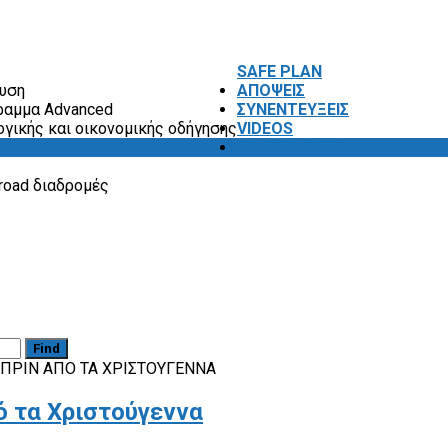
SAFE PLAN
ευση
ΑΠΟΨΕΙΣ
ραμμα Advanced
ΣΥΝΕΝΤΕΥΞΕΙΣ
ογικής και οικονομικής οδήγησης
VIDEOS
SAFETY FIRST
road διαδρομές
Find
 ΠΡΙΝ ΑΠΌ ΤΑ ΧΡΙΣΤΟΎΓΕΝΝΑ
ό τα Χριστούγεννα