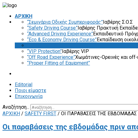
ΑΡΧΙΚΗ
“Σεμινάρια Οδικής Συμπεριφοράς”
Ιαβέρης Σ.Ο.Σ
“Safety Driving Course”
Ιαβέρης Πρακτική Εκπαίδ
“Advanced Driving Experience”
Εκπαιδευτικό Πρόγ
“Eco & Economy Driving Course”
Εκπαίδευση οικολ
“Driver Evaluation”
“VIP Protection”
Ιαβέρης VIP
“Off Road Experience”
Χωμάτινες-Ορεινές και off-
“Proper Fitting of Equipment”
Editorial
Ποιοι είμαστε
Επικοινωνία
Αναζήτηση...
ΑΡΧΙΚΗ
/
SAFETY FIRST
/
ΟΙ ΠΑΡΑΒΆΣΕΙΣ ΤΗΣ ΕΒΔΟΜΆΔΑΣ
Οι παραβάσεις της εβδομάδας πριν απ