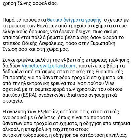
χρήση ζώνης ασφαλείας.
Παρά τα πρόσφατα
θετικά δείγματα γραφής
σχετικά με
τη μείωση των θανάτων από τροχαία ατυχήματα στους
ελληνικούς δρόμους, νέα έρευνα δείχνει πως ακόμη
απαιτούνται πολλά βήματα βελτίωσης όσον αφορά το
επίπεδο Οδικής Ασφάλειας, τόσο στην Ευρωπαϊκή
Ένωση όσο και στη χώρα μας.
Συγκεκριμένα, μελέτη της ελβετικής εταιρείας πώλησης
διοδίων
Vignetteswitzerland.com
, που είχε ως βάση τα
δεδομένα από επίσημες στατιστικές της Ευρωπαϊκής
Επιτροπής για τα θανατηφόρα τροχαία ατυχήματα και
από την ηλεκτρονική έρευνα του Ινστιτούτου Vias
σχετικά με τη συμπεριφορά των χρηστών του οδικού
δικτύου (ESRA), αναδεικνύει ιδιαίτερα ανησυχητικά
στοιχεία.
Η ανάλυση των Ελβετών, εστίασε στις στατιστικές
αναφορικά με 6 δείκτες, όπως είναι τα ποσοστά
θανάτων από τροχαία ατυχήματα, η οδήγηση υπό επήρεια
αλκοόλ, η υπερβολική ταχύτητα στους
αυτοκινητοδρόμους, η οδήγηση σε κατάσταση υπνηλίας,