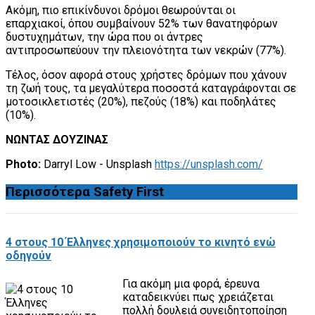
Ακόμη, πιο επικίνδυνοι δρόμοι θεωρούνται οι
επαρχιακοί, όπου συμβαίνουν 52% των θανατηφόρων
δυστυχημάτων, την ώρα που οι άντρες
αντιπροσωπεύουν την πλειονότητα των νεκρών (77%).
Τέλος, όσον αφορά στους χρήστες δρόμων που χάνουν
τη ζωή τους, τα μεγαλύτερα ποσοστά καταγράφονται σε
μοτοσικλετιστές (20%), πεζούς (18%) και ποδηλάτες
(10%).
ΝΩΝΤΑΣ ΔΟΥΖΙΝΑΣ
Photo:
Darryl Low - Unsplash
https://unsplash.com/
Περισσότερα
Safety First
4 στους 10 Έλληνες χρησιμοποιούν το κινητό ενώ
οδηγούν
Για ακόμη μια φορά, έρευνα
καταδεικνύει πως χρειάζεται
πολλή δουλειά συνειδητοποίηση