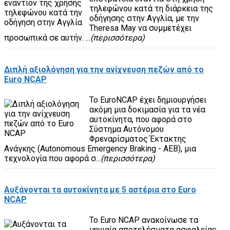
τηλεφώνου κατά τη διάρκεια της
οδήγησης στην Αγγλία, με την
Theresa May να συμμετέχει
προσωπικά σε αυτήν. ...
(περισσότερα)
Διπλή αξιολόγηση για την ανίχνευση πεζών από το
Euro NCAP
Το EuroNCAP έχει δημιουργήσει
ακόμη μια δοκιμασία για τα νέα
αυτοκίνητα, που αφορά στο
Σύστημα Αυτόνομου
Φρεναρίσματος Έκτακτης
Ανάγκης (Autonomous Emergency Braking - AEB), μια
τεχνολογία που αφορά σ...
(περισσότερα)
Αυξάνονται τα αυτοκίνητα με 5 αστέρια στο Euro
NCAP
Το Euro NCAP ανακοίνωσε τα
μηνιαία αποτελέσματα ασφαλείας