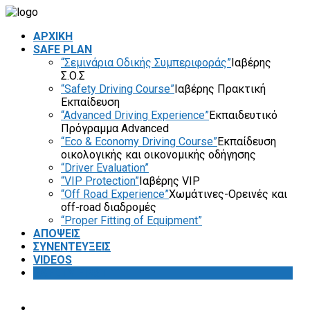
ΑΡΧΙΚΗ
SAFE PLAN
“Σεμινάρια Οδικής Συμπεριφοράς”
Ιαβέρης
Σ.Ο.Σ
“Safety Driving Course”
Ιαβέρης Πρακτική
Εκπαίδευση
“Advanced Driving Experience”
Εκπαιδευτικό
Πρόγραμμα Advanced
“Eco & Economy Driving Course”
Εκπαίδευση
οικολογικής και οικονομικής οδήγησης
“Driver Evaluation”
“VIP Protection”
Ιαβέρης VIP
“Off Road Experience”
Χωμάτινες-Ορεινές και
off-road διαδρομές
“Proper Fitting of Equipment”
ΑΠΟΨΕΙΣ
ΣΥΝΕΝΤΕΥΞΕΙΣ
VIDEOS
SAFETY FIRST