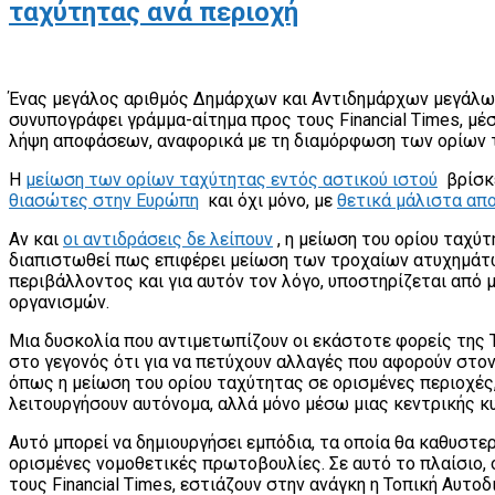
ταχύτητας ανά περιοχή
Ένας μεγάλος αριθμός Δημάρχων και Αντιδημάρχων μεγάλω
συνυπογράφει γράμμα-αίτημα προς τους Financial Times, μέ
λήψη αποφάσεων, αναφορικά με τη διαμόρφωση των ορίων 
Η
μείωση των ορίων ταχύτητας εντός αστικού ιστού
βρίσκ
θιασώτες στην Ευρώπη
και όχι μόνο, με
θετικά μάλιστα απ
Αν και
οι αντιδράσεις δε λείπουν
, η μείωση του ορίου ταχύτ
διαπιστωθεί πως επιφέρει μείωση των τροχαίων ατυχημάτω
περιβάλλοντος και για αυτόν τον λόγο, υποστηρίζεται από 
οργανισμών.
Μια δυσκολία που αντιμετωπίζουν οι εκάστοτε φορείς της Τ
στο γεγονός ότι για να πετύχουν αλλαγές που αφορούν στο
όπως η μείωση του ορίου ταχύτητας σε ορισμένες περιοχές
λειτουργήσουν αυτόνομα, αλλά μόνο μέσω μιας κεντρικής κ
Αυτό μπορεί να δημιουργήσει εμπόδια, τα οποία θα καθυστε
ορισμένες νομοθετικές πρωτοβουλίες. Σε αυτό το πλαίσιο,
τους Financial Times, εστιάζουν στην ανάγκη η Τοπική Αυτο