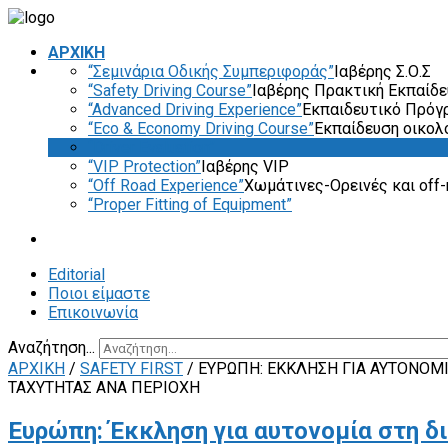
ΑΡΧΙΚΗ
“Σεμινάρια Οδικής Συμπεριφοράς”
Ιαβέρης Σ.Ο.Σ
“Safety Driving Course”
Ιαβέρης Πρακτική Εκπαίδ
“Advanced Driving Experience”
Εκπαιδευτικό Πρόγ
“Eco & Economy Driving Course”
Εκπαίδευση οικολ
“Driver Evaluation”
“VIP Protection”
Ιαβέρης VIP
“Off Road Experience”
Χωμάτινες-Ορεινές και off-
“Proper Fitting of Equipment”
Editorial
Ποιοι είμαστε
Επικοινωνία
Αναζήτηση...
ΑΡΧΙΚΗ
/
SAFETY FIRST
/
ΕΥΡΏΠΗ: ΈΚΚΛΗΣΗ ΓΙΑ ΑΥΤΟΝΟΜ
ΤΑΧΎΤΗΤΑΣ ΑΝΆ ΠΕΡΙΟΧΉ
Ευρώπη: Έκκληση για αυτονομία στη 