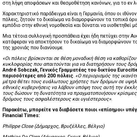
στη λήψη αποφάσεων και θεσμοθέτηση κανόνων, για το εν λ
Χαρακτηριστικό παράδειγμα είναι η Γερμανία, όπου οι ιθύν
πόλεις, ζητούν το δικαίωμα να διαμορφώνουν τα τοπικά όρι
εμπόδιο στην εθνική νομοθεσία και δύναται να υιοθετηθεί μ
Μια τέτοια συλλογική προσπάθεια έχει ήδη πετύχει στην Αυ
κατάφεραν να αποκτήσουν το δικαίωμα να διαμορφώνουν τα 
της χρονιάς που διανύουμε.
«Οι πόλεις βρίσκονται σε θέση μοναδική θέση να καθορίζου
κυκλοφορίας που απαιτούνται για να διατηρήσουν τους δρ
André Sobczak, Γενικός Γραμματέας του δικτύου Eurociti
περισσότερες από 200 πόλεις
.
«Ο περιορισμός της ικανότ
μέτρα θέτει τους ευάλωτους χρήστες των δρόμων σε υψηλό
εθνικές κυβερνήσεις να λάβουν υπόψη τους αυτή την έκκλ
τους δώσουν τη δυνατότητα να πραγματοποιήσουν κρίσιμες
δρόμους τους ασφαλέστερους και υγιέστερους»
.
Παρακάτω, μπορείτε να διαβάσετε ποιοι «επίσημοι» υπέ
Financial Times:
Philippe Close (Δήμαρχος, Βρυξέλλες, Βέλγιο)
Mathias De Clerq (Δήμαρχος, Γκεντ, Βέλγιο)