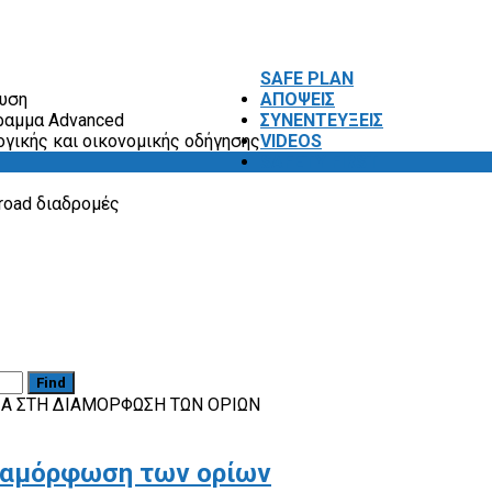
SAFE PLAN
ευση
ΑΠΟΨΕΙΣ
ραμμα Advanced
ΣΥΝΕΝΤΕΥΞΕΙΣ
ογικής και οικονομικής οδήγησης
VIDEOS
SAFETY FIRST
road διαδρομές
Find
ΊΑ ΣΤΗ ΔΙΑΜΌΡΦΩΣΗ ΤΩΝ ΟΡΊΩΝ
διαμόρφωση των ορίων