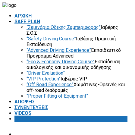
ΑΡΧΙΚΗ
SAFE PLAN
“Σεμινάρια Οδικής Συμπεριφοράς”
Ιαβέρης
Σ.Ο.Σ
“Safety Driving Course”
Ιαβέρης Πρακτική
Εκπαίδευση
“Advanced Driving Experience”
Εκπαιδευτικό
Πρόγραμμα Advanced
“Eco & Economy Driving Course”
Εκπαίδευση
οικολογικής και οικονομικής οδήγησης
“Driver Evaluation”
“VIP Protection”
Ιαβέρης VIP
“Off Road Experience”
Χωμάτινες-Ορεινές και
off-road διαδρομές
“Proper Fitting of Equipment”
ΑΠΟΨΕΙΣ
ΣΥΝΕΝΤΕΥΞΕΙΣ
VIDEOS
SAFETY FIRST