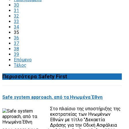
30
31
32
33
34
35
36
37
38
39
Επόμενο
Τέλος
Περισσότερα
Safety First
Safe system approach, από τα Ηνωμένα Έθνη
Στο πλαίσιο της υποστήριξης της
εκστρατείας των Ηνωμένων
Εθνών με τίτλο "Δεκαετία
Δράσης για την Οδική Ασφάλεια